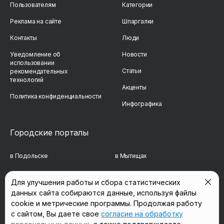
Пользователям
Категории
Реклама на сайте
Шпаргалки
Контакты
Люди
Уведомление об
Новости
использовании
Статьи
рекомендательных
технологий
Акценты
Политика конфиденциальности
Инфографика
Городские порталы
в Подольске
в Мытищах
в Реутове
в Балашихе
Для улучшения работы и сбора статистических
данных сайта собираются данные, используя файлы
в Сергиевом Посаде
в Люберцах
cookie и метрические программы. Продолжая работу
в Красногорске
в Королёве
с сайтом, Вы даете свое
согласие на обработку