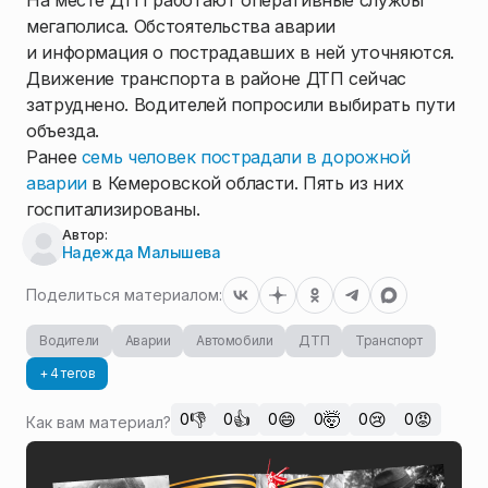
На месте ДТП работают оперативные службы
мегаполиса. Обстоятельства аварии
и информация о пострадавших в ней уточняются.
Движение транспорта в районе ДТП сейчас
затруднено. Водителей попросили выбирать пути
объезда.
Ранее
семь человек пострадали в дорожной
аварии
в Кемеровской области. Пять из них
госпитализированы.
Автор:
Надежда Малышева
Поделиться материалом:
Водители
Аварии
Автомобили
ДТП
Транспорт
+ 4 тегов
👎
👍
😄
🤯
😢
😡
0
0
0
0
0
0
Как вам материал?