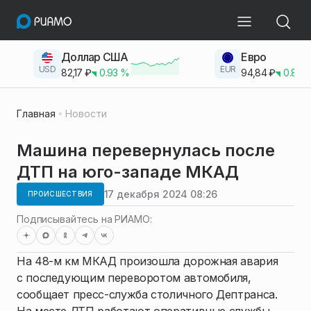
Доллар США
Евро
USD
EUR
82,17
₽
0.93
%
94,84
₽
0.83
Главная
Новости
Машина перевернулась после
ДТП на юго-западе МКАД
17 декабря 2024 08:26
ПРОИСШЕСТВИЯ
Подписывайтесь на РИАМО:
На 48-м км МКАД произошла дорожная авария
с последующим переворотом автомобиля,
сообщает пресс-служба столичного Дептранса.