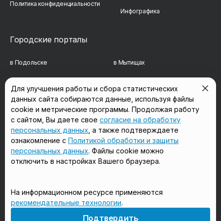
Политика конфиденциальности
Инфографика
Городские порталы
в Подольске
в Мытищах
в Реутове
в Балашихе
Для улучшения работы и сбора статистических
данных сайта собираются данные, используя файлы
в Сергиевом Посаде
в Люберцах
cookie и метрические программы. Продолжая работу
в Красногорске
в Королёве
с сайтом, Вы даете свое
согласие на обработку
персональных данных
, а также подтверждаете
в Домодедово
в Щёлково
ознакомление с
Политикой обработки и защиты
персональных данных
. Файлы cookie можно
отключить в настройках Вашего браузера.
Мы в соцсетях
На информационном ресурсе применяются
рекомендательные технологии
.
18+
Подтвердить