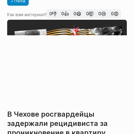
+ 1 тегов
👎
👍
😄
🤯
😢
😡
0
0
0
0
0
0
Как вам материал?
В Чехове росгвардейцы
задержали рецидивиста за
проникновение в квартиру