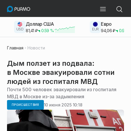
Доллар США
Евро
USD
EUR
81,41
₽
0.59
%
94,06
₽
0.93
Главная
Новости
Дым ползет из подвала:
в Москве эвакуировали сотни
людей из госпиталя МВД
Почти 500 человек эвакуировали из госпиталя
МВД в Москве из-за задымления
10 июня 2025 10:18
ПРОИСШЕСТВИЯ