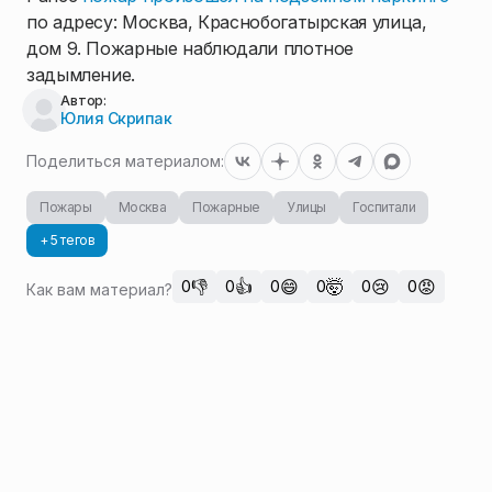
по адресу: Москва, Краснобогатырская улица,
дом 9. Пожарные наблюдали плотное
задымление.
Автор:
Юлия Скрипак
Поделиться материалом:
Пожары
Москва
Пожарные
Улицы
Госпитали
+ 5 тегов
👎
👍
😄
🤯
😢
😡
0
0
0
0
0
0
Как вам материал?