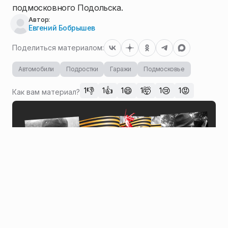
подмосковного Подольска.
Автор:
Евгений Бобрышев
Поделиться материалом:
Автомобили
Подростки
Гаражи
Подмосковье
👎
👍
😄
🤯
😢
😡
1
1
1
1
1
1
Как вам материал?