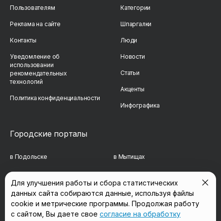
Пользователям
Категории
Реклама на сайте
Шпаргалки
Контакты
Люди
Уведомление об
Новости
использовании
Статьи
рекомендательных
технологий
Акценты
Политика конфиденциальности
Инфографика
Городские порталы
в Подольске
в Мытищах
в Реутове
в Балашихе
Для улучшения работы и сбора статистических
данных сайта собираются данные, используя файлы
в Сергиевом Посаде
в Люберцах
cookie и метрические программы. Продолжая работу
в Красногорске
в Королёве
с сайтом, Вы даете свое
согласие на обработку