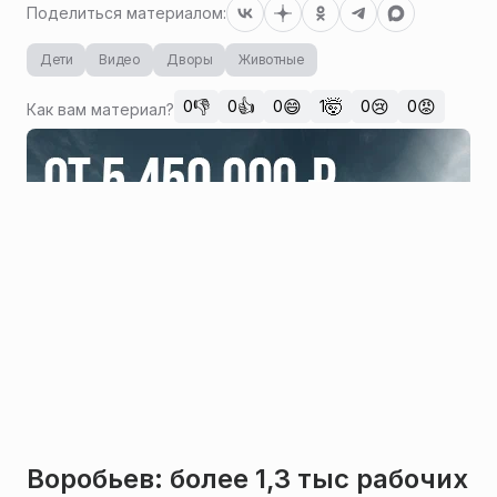
Поделиться материалом:
Дети
Видео
Дворы
Животные
👎
👍
😄
🤯
😢
😡
0
0
0
1
0
0
Как вам материал?
Воробьев: более 1,3 тыс рабочих