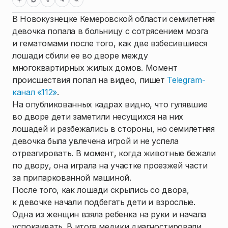
В Новокузнецке Кемеровской области семилетняя
девочка попала в больницу с сотрясением мозга
и гематомами после того, как две взбесившиеся
лошади сбили ее во дворе между
многоквартирных жилых домов. Момент
происшествия попал на видео, пишет
Telegram-
канал «112»
.
На опубликованных кадрах видно, что гулявшие
во дворе дети заметили несущихся на них
лошадей и разбежались в стороны, но семилетняя
девочка была увлечена игрой и не успела
отреагировать. В момент, когда животные бежали
по двору, она играла на участке проезжей части
за припаркованной машиной.
После того, как лошади скрылись со двора,
к девочке начали подбегать дети и взрослые.
Одна из женщин взяла ребенка на руки и начала
успокаивать. В итоге медики диагностировали