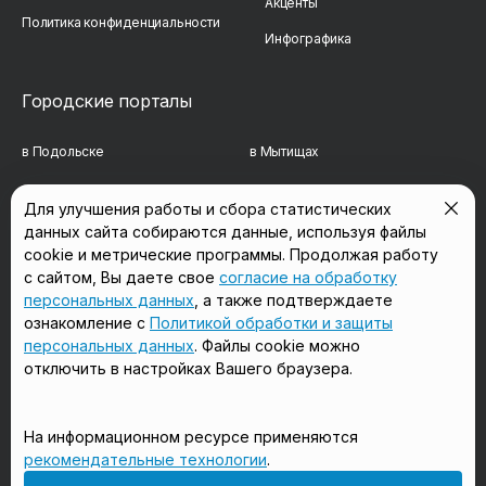
Акценты
Политика конфиденциальности
Инфографика
Городские порталы
в Подольске
в Мытищах
в Реутове
в Балашихе
Для улучшения работы и сбора статистических
данных сайта собираются данные, используя файлы
в Сергиевом Посаде
в Люберцах
cookie и метрические программы. Продолжая работу
в Красногорске
в Королёве
с сайтом, Вы даете свое
согласие на обработку
персональных данных
, а также подтверждаете
в Домодедово
в Щёлково
ознакомление с
Политикой обработки и защиты
персональных данных
. Файлы cookie можно
отключить в настройках Вашего браузера.
Мы в соцсетях
На информационном ресурсе применяются
рекомендательные технологии
.
18+