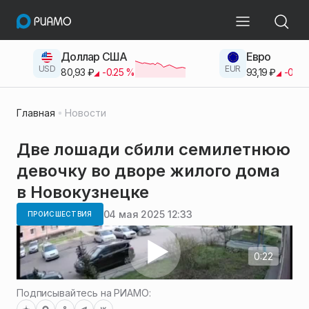
Доллар США
Евро
USD
EUR
80,93
₽
-0.25
%
93,19
₽
-0.42
Главная
Новости
Две лошади сбили семилетнюю
девочку во дворе жилого дома
в Новокузнецке
04 мая 2025 12:33
ПРОИСШЕСТВИЯ
0:22
Подписывайтесь на РИАМО: