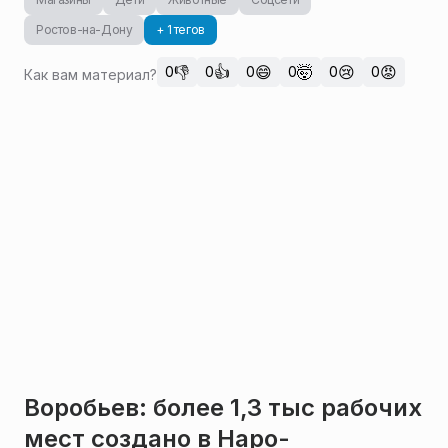
Ростов-на-Дону
+ 1 тегов
👎
👍
😄
🤯
😢
😡
0
0
0
0
0
0
Как вам материал?
Воробьев: более 1,3 тыс рабочих
мест создано в Наро-