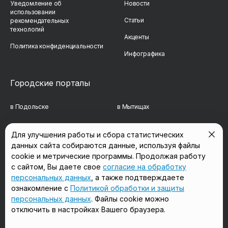
Уведомление об
Новости
использовании
Статьи
рекомендательных
технологий
Акценты
Политика конфиденциальности
Инфографика
Городские порталы
в Подольске
в Мытищах
в Реутове
в Балашихе
Для улучшения работы и сбора статистических
в Сергиевом Посаде
в Люберцах
данных сайта собираются данные, используя файлы
cookie и метрические программы. Продолжая работу
в Красногорске
в Королёве
с сайтом, Вы даете свое
согласие на обработку
персональных данных
, а также подтверждаете
в Домодедово
в Щёлково
ознакомление с
Политикой обработки и защиты
персональных данных
. Файлы cookie можно
отключить в настройках Вашего браузера.
Мы в соцсетях