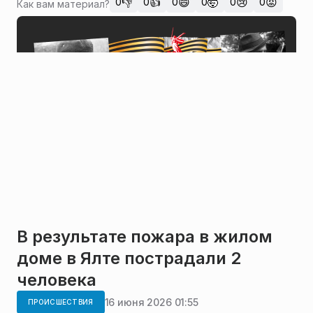
👎
👍
😄
🤯
😢
😡
0
0
0
0
0
0
Как вам материал?
В результате пожара в жилом
доме в Ялте пострадали 2
человека
16 июня 2026 01:55
ПРОИСШЕСТВИЯ