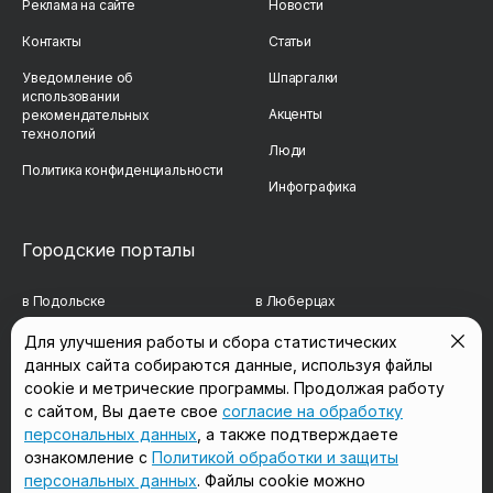
Реклама на сайте
Новости
Контакты
Статьи
Уведомление об
Шпаргалки
использовании
Акценты
рекомендательных
технологий
Люди
Политика конфиденциальности
Инфографика
Городские порталы
в Подольске
в Люберцах
в Мытищах
в Красногорске
Для улучшения работы и сбора статистических
данных сайта собираются данные, используя файлы
в Реутове
в Королёве
cookie и метрические программы. Продолжая работу
в Балашихе
в Домодедово
с сайтом, Вы даете свое
согласие на обработку
персональных данных
, а также подтверждаете
в Сергиевом Посаде
в Щёлково
ознакомление с
Политикой обработки и защиты
персональных данных
. Файлы cookie можно