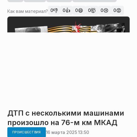
👎
👍
😄
🤯
😢
😡
0
0
0
0
0
0
Как вам материал?
ДТП с несколькими машинами
произошло на 76-м км МКАД
16 марта 2025 13:50
ПРОИСШЕСТВИЯ