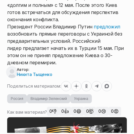
«долгим и полным» с 12 мая. После этого Киев
готов встречаться для обсуждения перспектив
окончания конфликта.
Президент России Владимир Путин
предложил
возобновить прямые переговоры с Украиной без
предварительных условий. Российский
лидер предлагает начать их в Турции 15 мая. При
этом он не принял предложение Киева о 30-
дневном перемирии.
Автор:
Никита Тыщенко
Поделиться материалом:
Россия
Владимир Зеленский
Украина
👎
👍
😄
🤯
😢
😡
0
0
0
0
0
0
Как вам материал?