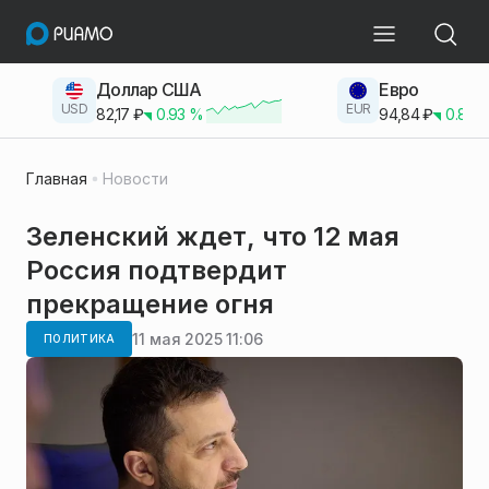
Доллар США
Евро
USD
EUR
82,17
₽
0.93
%
94,84
₽
0.83
Главная
Новости
Зеленский ждет, что 12 мая
Россия подтвердит
прекращение огня
11 мая 2025 11:06
ПОЛИТИКА