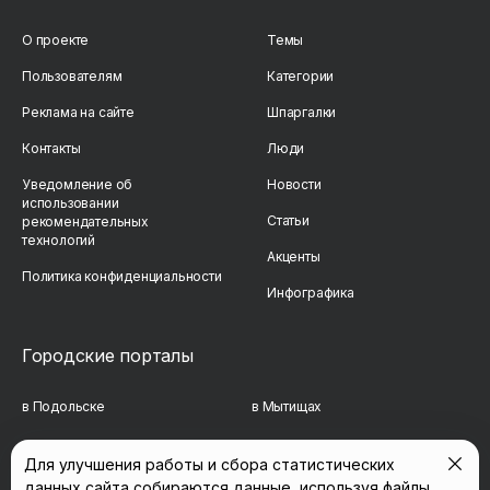
О проекте
Темы
Пользователям
Категории
Реклама на сайте
Шпаргалки
Контакты
Люди
Уведомление об
Новости
использовании
Статьи
рекомендательных
технологий
Акценты
Политика конфиденциальности
Инфографика
Городские порталы
в Подольске
в Мытищах
в Реутове
в Балашихе
Для улучшения работы и сбора статистических
в Сергиевом Посаде
в Люберцах
данных сайта собираются данные, используя файлы