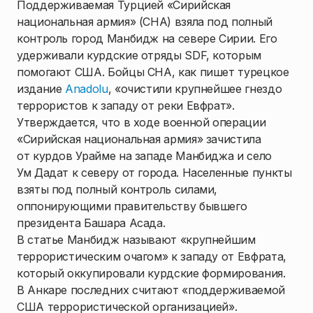
Поддерживаемая Турцией «Сирийская
национальная армия» (СНА) взяла под полный
контроль город Манбидж на севере Сирии. Его
удерживали курдские отряды SDF, которым
помогают США. Бойцы СНА, как пишет турецкое
издание
Anadolu
, «очистили крупнейшее гнездо
террористов к западу от реки Евфрат».
Утверждается, что в ходе военной операции
«Сирийская национальная армия» зачистила
от курдов Урайме на западе Манбиджа и село
Ум Дадат к северу от города. Населенные пункты
взяты под полный контроль силами,
оппонирующими правительству бывшего
президента Башара Асада.
В статье Манбидж называют «крупнейшим
террористическим очагом» к западу от Евфрата,
который оккупировали курдские формирования.
В Анкаре последних считают «поддерживаемой
США террористической организацией».