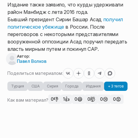
Издание также заявило, что курды удерживали
район Манбидж с лета 2016 года.
Бывший президент Сирии Башар Асад
получил
политическое убежище
в России. После
переговоров с некоторыми представителями
вооруженной оппозиции Асад поручил передать
власть мирным путем и покинул САР.
Автор:
Павел Волков
Поделиться материалом:
Турция
США
Сирия
Города
Издания
+ 3 тегов
👎
👍
😄
🤯
😢
😡
0
1
0
0
0
0
Как вам материал?