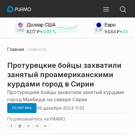
Доллар США
Евро
USD
EUR
82,17
₽
0.93
%
94,84
₽
0.83
Главная
Новости
Протурецкие бойцы захватили
занятый проамериканскими
курдами город в Сирии
Протурецкие бойцы захватили занятый курдами
город Манбидж на севере Сирии
09 декабря 2024 11:01
ПОЛИТИКА
Подписывайтесь на РИАМО: