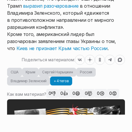
Трамп
выразил разочарование
в отношении
Владимира Зеленского, который «движется
в противоположном направлении от мирного
разрешения конфликта».
Кроме того, американский лидер был
разочарован заявлением главы Украины о том,
что
Киев не признает Крым частью России
.
Поделиться материалом:
США
Крым
Сергей Нарышкин
Россия
Владимир Зеленский
+ 4 тегов
👎
👍
😄
🤯
😢
😡
0
0
0
0
0
0
Как вам материал?