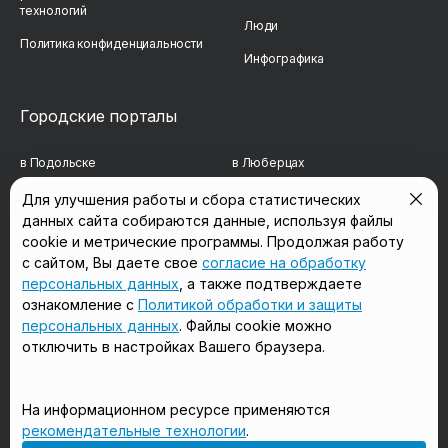
технологий
Люди
Политика конфиденциальности
Инфографика
Городские порталы
в Подольске
в Люберцах
в Мытищах
в Красногорске
Для улучшения работы и сбора статистических
данных сайта собираются данные, используя файлы
в Реутове
в Королёве
cookie и метрические программы. Продолжая работу
в Балашихе
в Домодедово
с сайтом, Вы даете свое
согласие на обработку
персональных данных
, а также подтверждаете
в Сергиевом Посаде
в Щёлково
ознакомление с
Политикой обработки и защиты
персональных данных
. Файлы cookie можно
отключить в настройках Вашего браузера.
Мы в соцсетях
На информационном ресурсе применяются
рекомендательные технологии
.