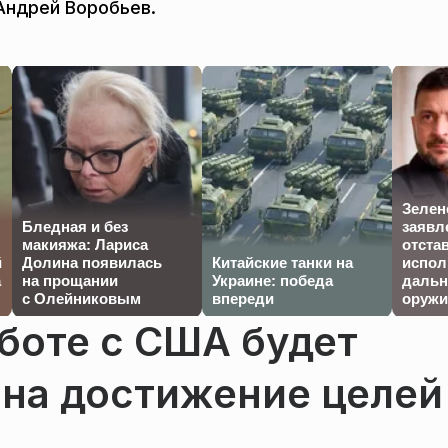
Андрей Воробьев.
Зелен
Бледная и без
заявл
макияжа: Лариса
отста
й
Долина появилась
Китайские танки на
испол
а
на прощании
Украине: победа
дальн
с Олейниковым
впереди
оружи
боте с США будет
 на достижение целей