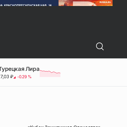
Турецкая Лира
17,03
₽
-0.29
%