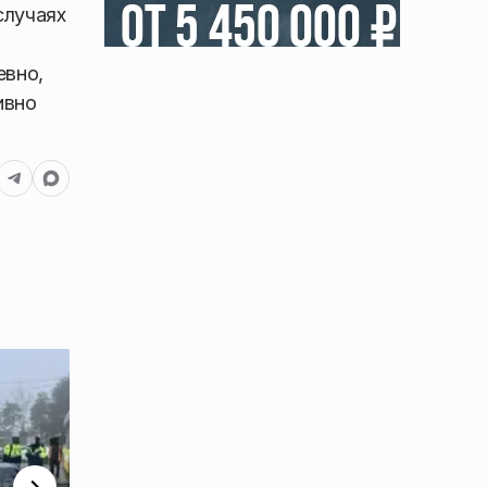
случаях
евно,
ивно