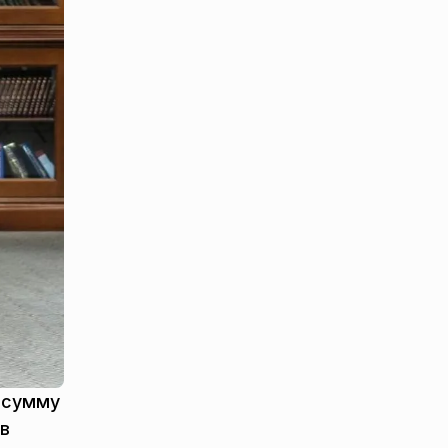
а сумму
 в