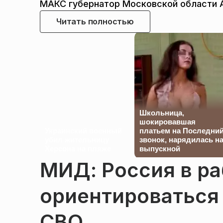
МАКС губернатор Московской области 
Читать полностью
Школьница,
шокировавшая
Украинский военный
платьем на Последни
убил жительницу
звонок, нарядилась н
Херсона на пляже
выпускной
МИД: Россия в ра
ориентироваться
СВО