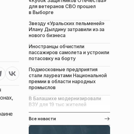
«Кубок Защитников Отечества»
для ветеранов СВО прошел
в Выборге
Звезду «Уральских пельменей»
Илану Дылдину затравили из‑за
нового бизнеса
Иностранцы обчистили
пассажиров самолета и устроили
потасовку на борту
Подмосковные предприятия
стали лауреатами Национальной
премии в области народных
промыслов
ч
онах,
В Балашихе модернизировали
ВЗУ для 19 тыс жителей
раине
Все новости