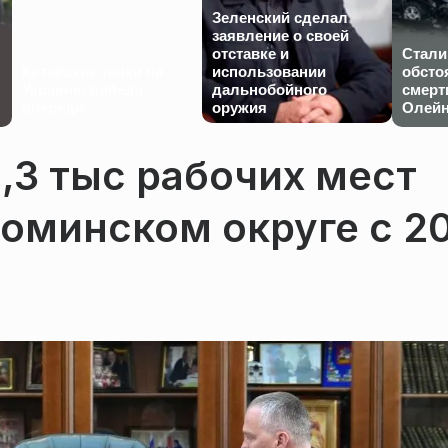
Зеленский сделал
заявление о своей
отставке и
Стали
Китайские танки на
использовании
обсто
Украине: победа
дальнобойного
смерт
впереди
оружия
Олейн
1,3 тыс рабочих мест
оминском округе с 2