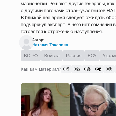
марионетки. Решают другие генералы, как 
с другими погонами стран-участников НАТ
В ближайшее время следует ожидать обост
подчеркнул эксперт. У него нет сомнений 
готовятся к отражению наступления.
Автор:
Наталия Токарева
ВС РФ
Войска
Россия
ВСУ
Украи
Как вам материал?
👎
👍
😄
🤯
😢
0
0
0
0
0