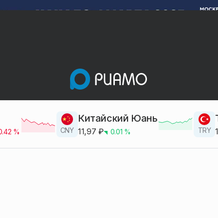
Китайский Юань
CNY
TRY
11,97
₽
0.42
%
0.01
%