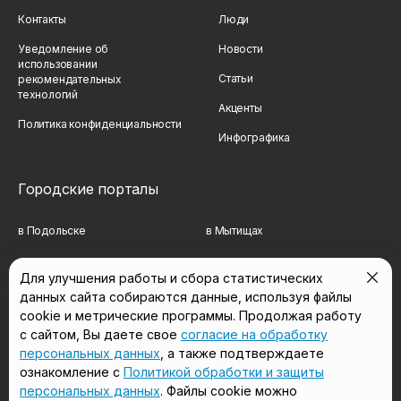
Контакты
Люди
Уведомление об
Новости
использовании
Статьи
рекомендательных
технологий
Акценты
Политика конфиденциальности
Инфографика
Городские порталы
в Подольске
в Мытищах
в Реутове
в Балашихе
Для улучшения работы и сбора статистических
данных сайта собираются данные, используя файлы
в Сергиевом Посаде
в Люберцах
cookie и метрические программы. Продолжая работу
в Красногорске
в Королёве
с сайтом, Вы даете свое
согласие на обработку
персональных данных
, а также подтверждаете
в Домодедово
в Щёлково
ознакомление с
Политикой обработки и защиты
персональных данных
. Файлы cookie можно