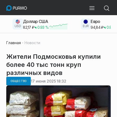
Доллар США
Евро
USD
EUR
82,17
₽
0.93
%
94,84
₽
0.83
Главная
Новости
Жители Подмосковья купили
более 40 тыс тонн круп
различных видов
17 июня 2025 18:32
ОБЩЕСТВО