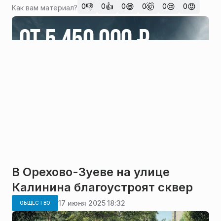
👎
👍
😄
🤯
😢
😡
0
0
0
0
0
0
Как вам материал?
В Орехово-Зуеве на улице
Калинина благоустроят сквер
17 июня 2025 18:32
ОБЩЕСТВО