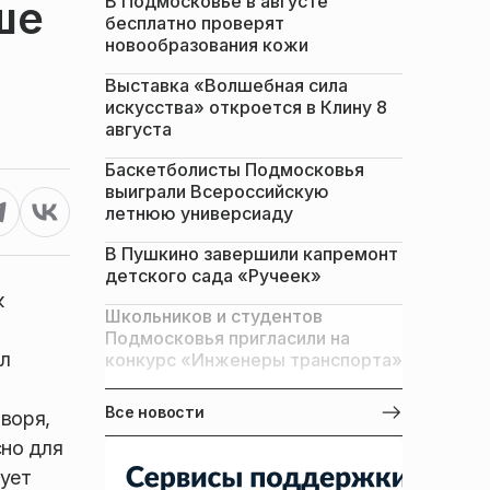
В Подмосковье в августе
ше
бесплатно проверят
новообразования кожи
Выставка «Волшебная сила
искусства» откроется в Клину 8
августа
Баскетболисты Подмосковья
выиграли Всероссийскую
летнюю универсиаду
В Пушкино завершили капремонт
детского сада «Ручеек»
к
Школьников и студентов
Подмосковья пригласили на
ил
конкурс «Инженеры транспорта»
Все новости
воря,
сно для
тует