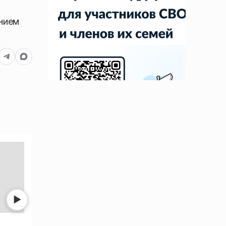
нием
▶
Прокуратура показала
Появились фото с 