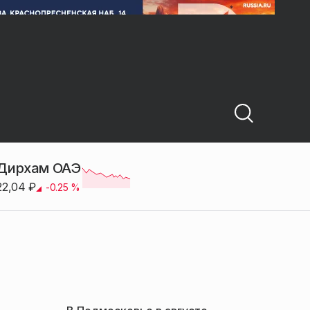
Дирхам ОАЭ
22,04
₽
-0.25
%