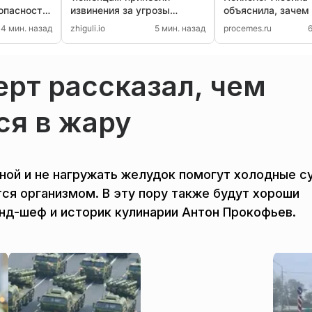
опасности
извинения за угрозы
объяснила, зачем
-под крана
отключить воду в городе
часами ищут вещ
4 мин. назад
zhiguli.io
5 мин. назад
procemes.ru
в секонд-хендах
рт рассказал, чем
ся в жару
зной и не нагружать желудок помогут холодные с
тся организмом. В эту пору также будут хороши
д-шеф и историк кулинарии Антон Прокофьев.