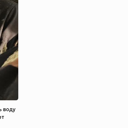
ь воду
ет