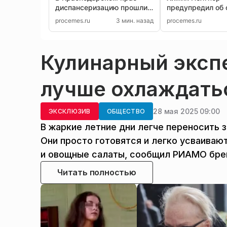
диспансеризацию прошли
предупредил об 
1,5 млн жителей
горячей воды из
procemes.ru
3 мин. назад
procemes.ru
Кулинарный экспе
лучше охлаждать
28 мая 2025 09:00
ЭКСКЛЮЗИВ
ОБЩЕСТВО
В жаркие летние дни легче переносить 
Они просто готовятся и легко усваиваю
и овощные салаты, сообщил РИАМО брен
Читать полностью