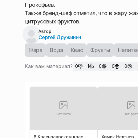
Прокофьев.
Также бренд-шеф отметил, что в жару жа
цитрусовых фруктов.
Автор:
Сергей Дружинин
Жара
Вода
Квас
Фрукты
Напитк
Как вам материал?
👎
👍
😄
🤯
😢
0
1
0
0
0
Нет фото
Нет фот
В Краснодарском крае
Химик Нелтнер