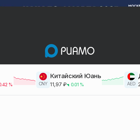
Китайский Юань
CNY
AED
11,97
₽
0.42
%
0.01
%