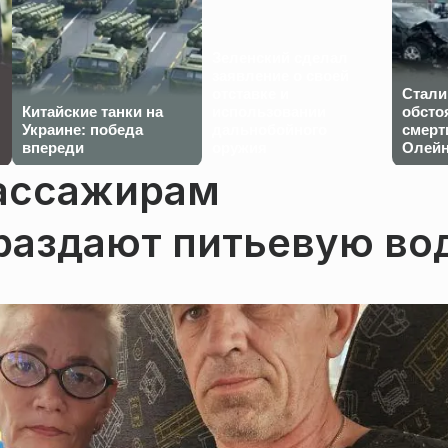
Зеленский сделал
заявление о своей
отставке и
Стали
Китайские танки на
использовании
обсто
Украине: победа
дальнобойного
смерт
впереди
оружия
Олейн
ассажирам
раздают питьевую во