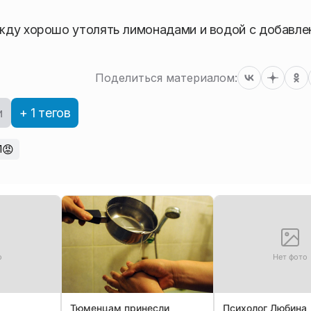
жду хорошо утолять лимонадами и водой с добавле
Поделиться материалом:
и
+ 1 тегов
😡
1
о
Нет фото
Тюменцам принесли
Психолог Любина