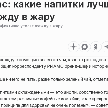
ас: какие напитки луч
жду в жару
ффективно утолят жажду в жару
жажду с помощью зеленого чая, кваса, прохладных
ообщил корреспонденту РИАМО бренд-шеф и истори
ше ничего не пить, разве только зеленый чай, отмет
питками охлажденными — это айс ти, собственно го
и летом различные кофейные коктейли, квас прекра
в принципе для здоровья не очень полезны», — сове