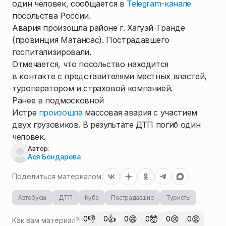
один человек, сообщается в
Telegram-канале
посольства России.
Авария произошла районе г. Хагуэй-Гранде
(провинция Матансас). Пострадавшего
госпитализировали.
Отмечается, что посольство находится
в контакте с представителями местных властей,
туроператором и страховой компанией.
Ранее в подмосковной
Истре
произошла
массовая авария с участием
двух грузовиков. В результате ДТП погиб один
человек.
Автор:
Ася Бондарева
Поделиться материалом:
Автобусы
ДТП
Куба
Пострадавшие
Туристы
👎
👍
😄
🤯
😢
😡
0
0
0
0
0
0
Как вам материал?