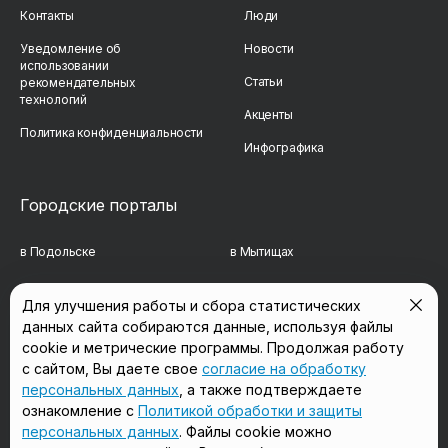
Контакты
Люди
Уведомление об
Новости
использовании
Статьи
рекомендательных
технологий
Акценты
Политика конфиденциальности
Инфографика
Городские порталы
в Подольске
в Мытищах
в Реутове
в Балашихе
Для улучшения работы и сбора статистических
данных сайта собираются данные, используя файлы
в Сергиевом Посаде
в Люберцах
cookie и метрические программы. Продолжая работу
в Красногорске
в Королёве
с сайтом, Вы даете свое
согласие на обработку
персональных данных
, а также подтверждаете
в Домодедово
в Щёлково
ознакомление с
Политикой обработки и защиты
персональных данных
. Файлы cookie можно