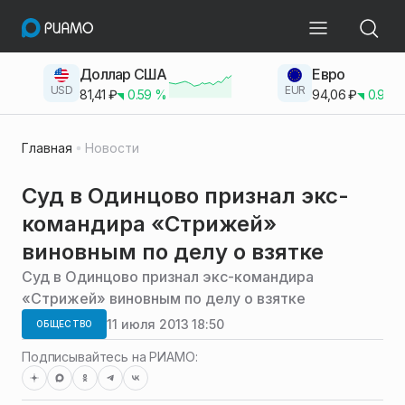
Доллар США
Евро
USD
EUR
81,41
₽
0.59
%
94,06
₽
0.93
Главная
Новости
Суд в Одинцово признал экс-
командира «Стрижей»
виновным по делу о взятке
Суд в Одинцово признал экс-командира
«Стрижей» виновным по делу о взятке
11 июля 2013 18:50
ОБЩЕСТВО
Подписывайтесь на РИАМО: