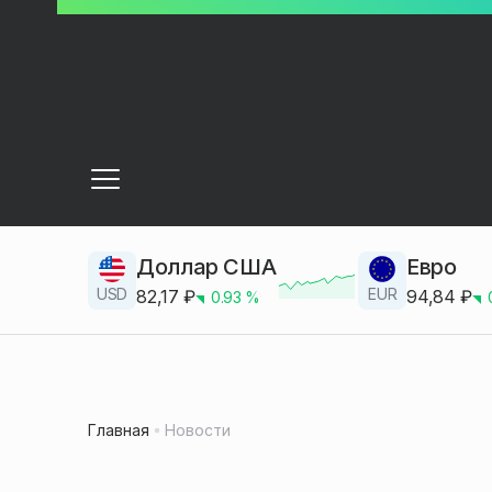
Доллар США
Евро
USD
EUR
82,17
₽
94,84
₽
0.93
%
Главная
Новости