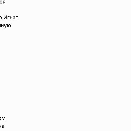
ся
р Игнат
нную
ом
на