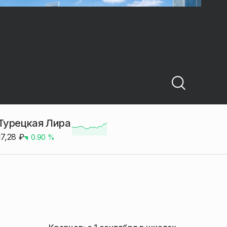
Турецкая Лира
17,28
₽
0.90
%