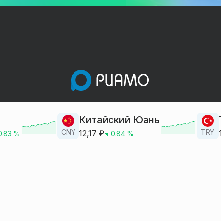
Китайский Юань
CNY
TRY
12,17
₽
0.83
%
0.84
%