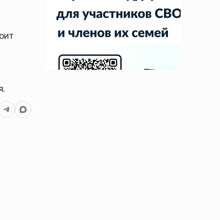
оит
я.