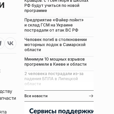
Кравцов: с 1 сентября в школах
и
РФ будут учиться по новой
программе
Предприятие «Файер пойнт»
и склад ГСМ на Украине
пострадали от атак ВС РФ
Человек погиб в столкновении
моторных лодок в Самарской
области
Минимум 10 мощных взрывов
прогремели в Киеве и области
х
2 человека пострадали из-за
падения БПЛА в Липецкой
области
дству
Все новости
апчасти
ята