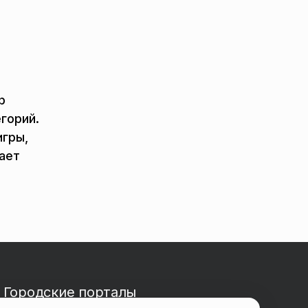
р
горий.
игры,
ает
Городские порталы