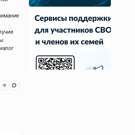
нимание
лучие
цы
иалог