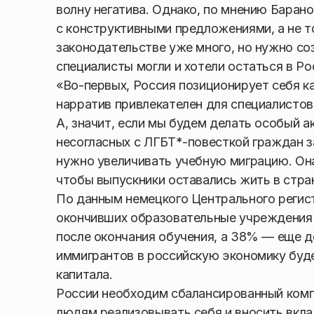
волну негатива. Однако, по мнению Барано
с конструктивными предложениями, а не т
законодательстве уже много, но нужно со
специалисты могли и хотели остаться в Ро
«Во-первых, Россия позиционирует себя к
нарратив привлекателен для специалистов
А, значит, если мы будем делать особый 
несогласных с ЛГБТ*-повесткой граждан з
нужно увеличивать учебную миграцию. Он
чтобы выпускники оставались жить в стра
По данным немецкого Центрального регист
окончивших образовательные учреждения в
после окончания обучения, а 38% — еще д
иммигрантов в российскую экономику буд
капитала.
России необходим сбалансированный ком
людям реализовывать себя и вносить вкла