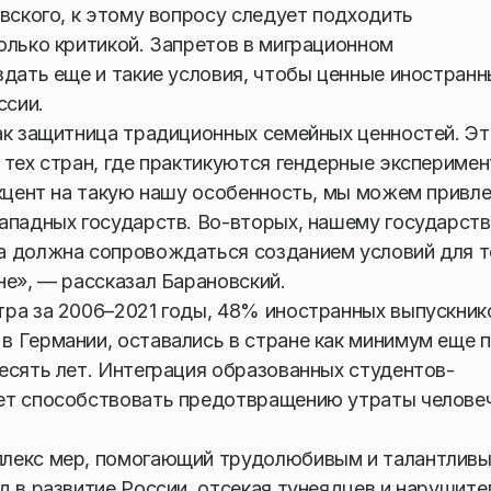
вского, к этому вопросу следует подходить
олько критикой. Запретов в миграционном
здать еще и такие условия, чтобы ценные иностран
ссии.
ак защитница традиционных семейных ценностей. Э
 тех стран, где практикуются гендерные эксперимен
акцент на такую нашу особенность, мы можем привле
ападных государств. Во-вторых, нашему государств
а должна сопровождаться созданием условий для т
не», — рассказал Барановский.
ра за 2006–2021 годы, 48% иностранных выпускник
 Германии, оставались в стране как минимум еще п
есять лет. Интеграция образованных студентов-
ет способствовать предотвращению утраты челове
плекс мер, помогающий трудолюбивым и талантлив
д в развитие России, отсекая тунеядцев и нарушите