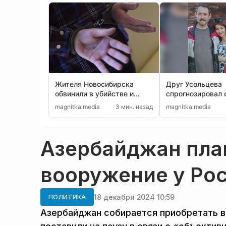
Жителя Новосибирска
Друг Усольцева
обвинили в убийстве и
спрогнозировал 
стрельбе в Кемерово
гигантское насл
magnitka.media
3 мин. назад
magnitka.media
предпринимател
Азербайджан пла
вооружение у Ро
18 декабря 2024 10:59
ПОЛИТИКА
Азербайджан собирается приобретать в