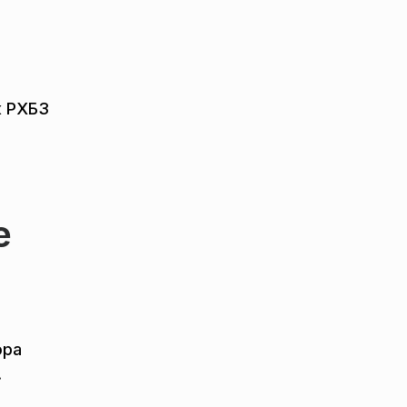
к РХБЗ
е
эра
.