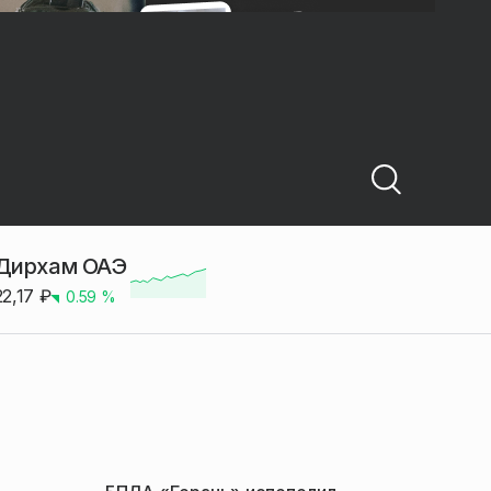
Дирхам ОАЭ
22,17
₽
0.59
%