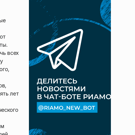
ные
тот
ты.
чь всех
у
ого,
ов,
ять лет
ческого
ым
лей