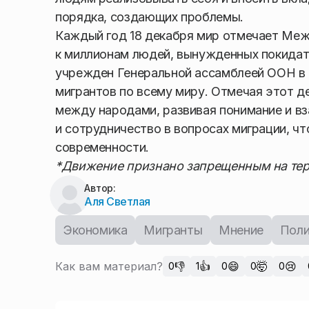
порядка, создающих проблемы.
Каждый год 18 декабря мир отмечает Меж
к миллионам людей, вынужденных покидать
учрежден Генеральной ассамблеей ООН в 
мигрантов по всему миру. Отмечая этот д
между народами, развивая понимание и в
и сотрудничество в вопросах миграции, чт
современности.
*Движение признано запрещенным на тер
Автор:
Аля Светлая
Экономика
Мигранты
Мнение
Поли
Как вам материал?
👎
👍
😄
🤯
😢
0
1
0
0
0