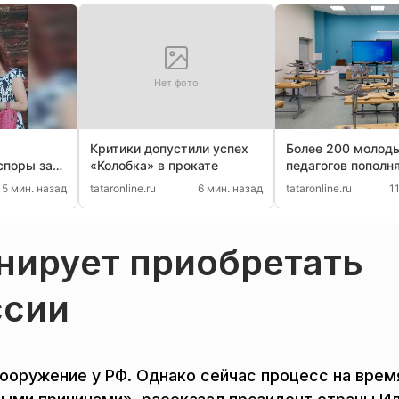
Нет фото
Критики допустили успех
Более 200 молод
споры за
«Колобка» в прокате
педагогов пополн
едство
Набережных Чел
5 мин. назад
tataronline.ru
6 мин. назад
tataronline.ru
1
я
нирует приобретать
ссии
ооружение у РФ. Однако сейчас процесс на врем