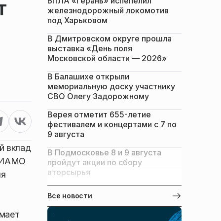
БПЛА «Герань» испепелил
т
железнодорожный локомотив
под Харьковом
В Дмитровском округе прошла
выставка «День поля
Московской области — 2026»
В Балашихе открыли
мемориальную доску участнику
СВО Олегу Задорожному
Верея отметит 655-летие
фестивалем и концертами с 7 по
9 августа
й вклад
В Подмосковье 8 и 9 августа
 РИАМО
пройдут акции по сбору
вторсырья
яя
-
Все новости
имает