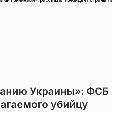
вными причинами», рассказал президент страны И
данию Украины»: ФСБ
лагаемого убийцу