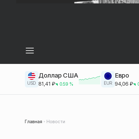
Доллар США
Евро
USD
EUR
81,41
₽
94,06
₽
0.59
%
Главная
Новости