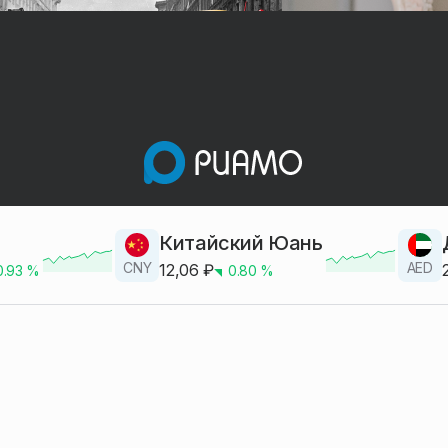
Китайский Юань
CNY
AED
12,06
₽
0.93
%
0.80
%