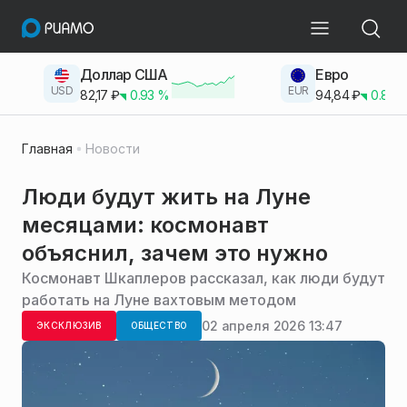
Доллар США
Евро
USD
EUR
82,17
₽
0.93
%
94,84
₽
0.83
Главная
Новости
Люди будут жить на Луне
месяцами: космонавт
объяснил, зачем это нужно
Космонавт Шкаплеров рассказал, как люди будут
работать на Луне вахтовым методом
02 апреля 2026 13:47
ЭКСКЛЮЗИВ
ОБЩЕСТВО