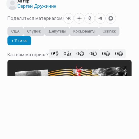
Автор:
Сергей Дружинин
Поделиться материалом:
США
Спутник
Депутаты
Космонавты
Экипаж
+ 11 тегов
👎
👍
😄
🤯
😢
😡
0
0
0
0
0
0
Как вам материал?