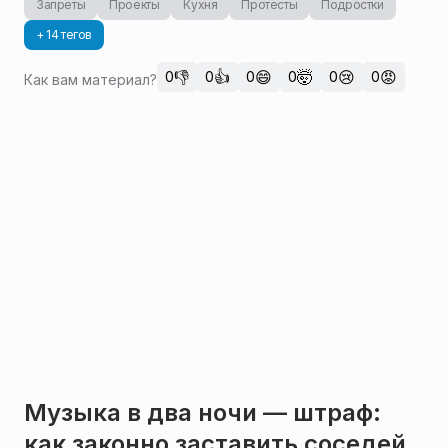
Запреты
Проекты
Кухня
Протесты
Подростки
+ 14 тегов
👎
👍
😄
🤯
😢
😡
0
0
0
0
0
0
Как вам материал?
Музыка в два ночи — штраф:
как законно заставить соседей