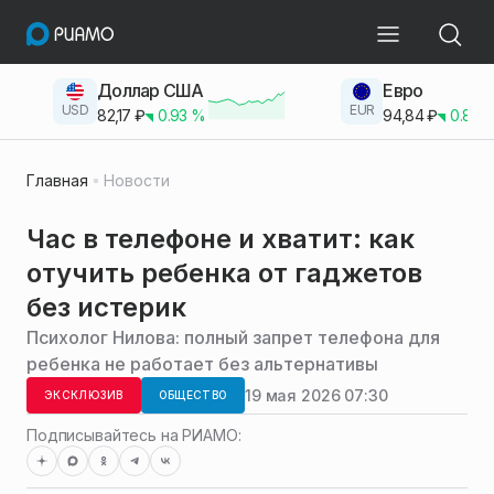
Доллар США
Евро
USD
EUR
82,17
₽
0.93
%
94,84
₽
0.83
Главная
Новости
Час в телефоне и хватит: как
отучить ребенка от гаджетов
без истерик
Психолог Нилова: полный запрет телефона для
ребенка не работает без альтернативы
19 мая 2026 07:30
ЭКСКЛЮЗИВ
ОБЩЕСТВО
Подписывайтесь на РИАМО: