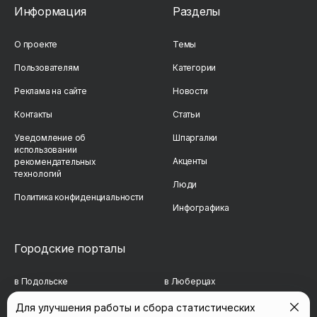
Информация
Разделы
О проекте
Темы
Пользователям
Категории
Реклама на сайте
Новости
Контакты
Статьи
Уведомление об
Шпаргалки
использовании
Акценты
рекомендательных
технологий
Люди
Политика конфиденциальности
Инфографика
Городские порталы
в Подольске
в Люберцах
в Мытищах
в Красногорске
Для улучшения работы и сбора статистических