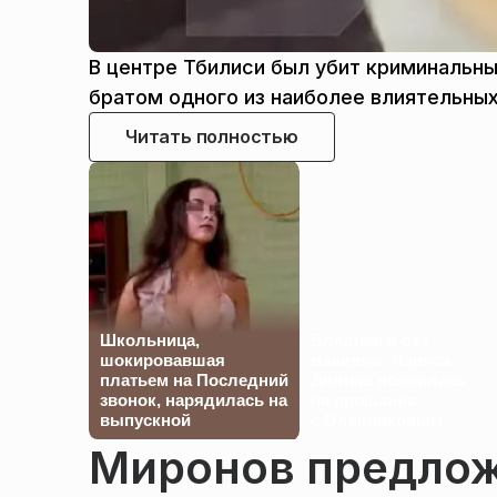
В центре Тбилиси был убит криминальн
братом одного из наиболее влиятельных
Читать полностью
Школьница,
Бледная и без
шокировавшая
макияжа: Лариса
платьем на Последний
Долина появилась
звонок, нарядилась на
на прощании
выпускной
с Олейниковым
Миронов предло