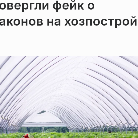
овергли фейк о
аконов на хозпостро