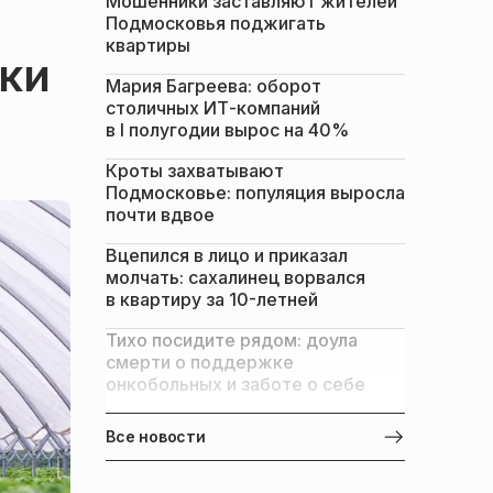
Мошенники заставляют жителей
Подмосковья поджигать
квартиры
йки
Мария Багреева: оборот
столичных ИТ-компаний
в I полугодии вырос на 40%
Кроты захватывают
Подмосковье: популяция выросла
почти вдвое
Вцепился в лицо и приказал
молчать: сахалинец ворвался
в квартиру за 10-летней
Тихо посидите рядом: доула
смерти о поддержке
онкобольных и заботе о себе
Все новости