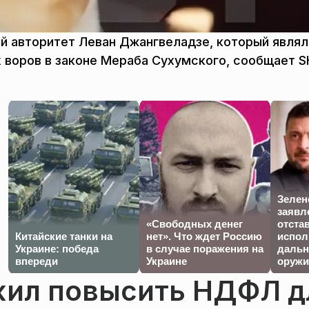
ый авторитет Леван Джангвеладзе, который явля
 воров в законе Мераба Сухумского, сообщает S
Зелен
заявл
«Свободных денег
отста
Китайские танки на
нет». Что ждет Россию
испол
Украине: победа
в случае поражения на
дальн
впереди
Украине
оружи
жил повысить НДФЛ д