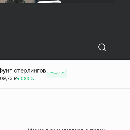
Фунт стерлингов
109,73
₽
0.83
%