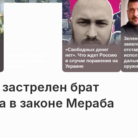
Зелен
заявл
«Свободных денег
отста
Китайские танки на
нет». Что ждет Россию
испол
Украине: победа
в случае поражения на
дальн
впереди
Украине
оружи
 застрелен брат
а в законе Мераба