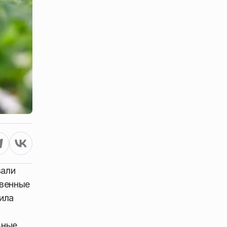
вали
твенные
ила
ьные