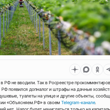
 в РФ не вводили. Так в Росреестре прокомментиро
 в РФ появился допналог и штрафы на дачные хозяйс
душевые, туалеты на улице и другие объекты, сообщ
сии «Объясняем.РФ» в своем
Telegram-канале
.
ий нет. Налог будет начисляться только на капитал