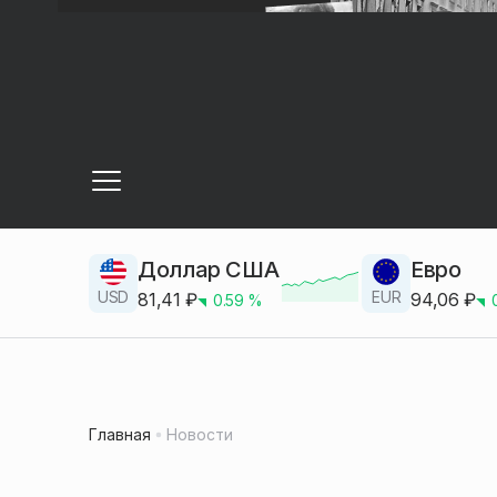
Доллар США
Евро
USD
EUR
81,41
₽
94,06
₽
0.59
%
Главная
Новости