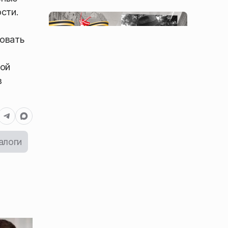
сти.
зовать
ной
в
алоги