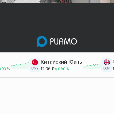
Китайский Юань
CNY
GBP
12,06
₽
0.93
%
0.80
%