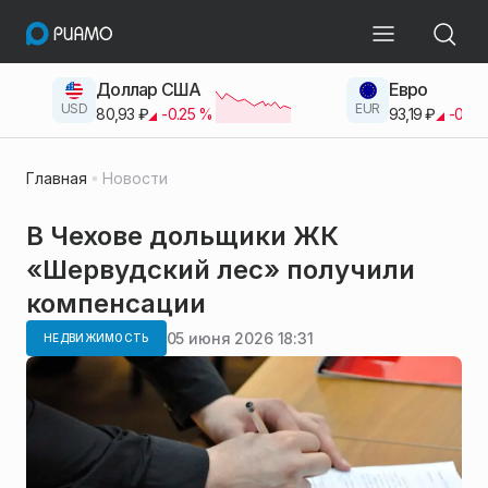
Доллар США
Евро
USD
EUR
80,93
₽
-0.25
%
93,19
₽
-0.42
Главная
Новости
В Чехове дольщики ЖК
«Шервудский лес» получили
компенсации
05 июня 2026 18:31
НЕДВИЖИМОСТЬ