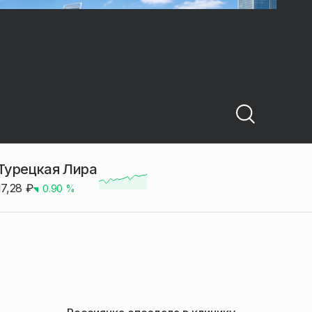
Турецкая Лира
17,28
₽
0.90
%