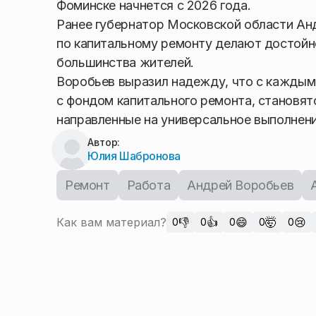
Фоминске начнется с 2026 года.
Ранее губернатор Московской области Анд
по капитальному ремонту делают достойно
большинства жителей.
Воробьев выразил надежду, что с каждым
с фондом капитального ремонта, становя
направленные на универсальное выполнени
Автор:
Юлия Шабронова
Ремонт
Работа
Андрей Воробьев
Как вам материал?
👎
👍
😄
🤯
😢
0
0
0
0
0