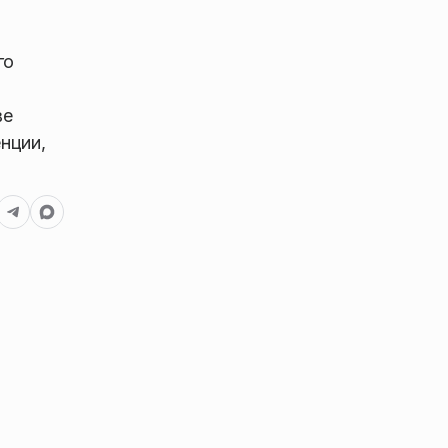
го
ве
нции,