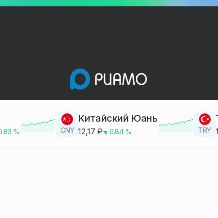
Китайский Юань
CNY
TRY
12,17
₽
0.83
%
0.84
%