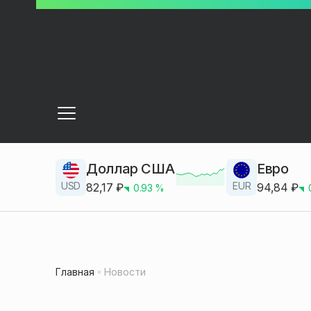
Доллар США
Евро
USD
EUR
82,17
₽
94,84
₽
0.93
%
Главная
Новости