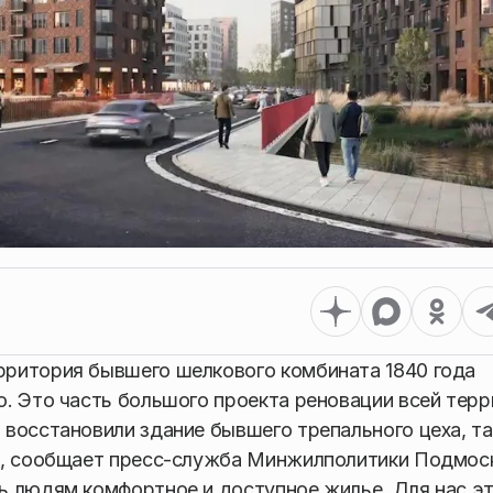
ритория бывшего шелкового комбината 1840 года
. Это часть большого проекта реновации всей тер
восстановили здание бывшего трепального цеха, т
с, сообщает пресс-служба Минжилполитики Подмос
ь людям комфортное и доступное жилье. Для нас э