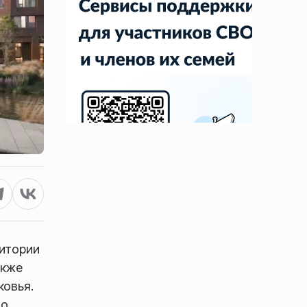
ритории
акже
ковья.
то