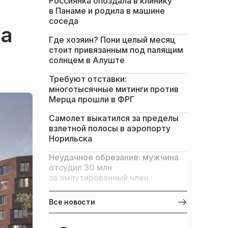
Россиянка опоздала в клинику
в Панаме и родила в машине
соседа
ла
Где хозяин? Пони целый месяц
стоит привязанным под палящим
солнцем в Алуште
Требуют отставки:
многотысячные митинги против
Мерца прошли в ФРГ
Самолет выкатился за пределы
взлетной полосы в аэропорту
Норильска
Неудачное обрезание: мужчина
отсудил 30 млн
за ампутированный член
Все новости