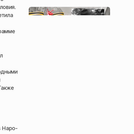
ловия.
етила
грамме
и
ал
годными
я
Также
в Наро-