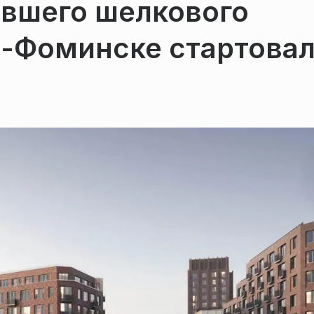
ывшего шелкового
о-Фоминске стартова