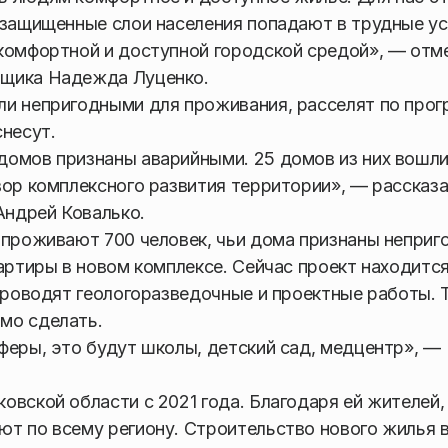
 защищенные слои населения попадают в трудные ус
 комфортной и доступной городской средой», — отм
йщика Надежда Луценко.
ли непригодными для проживания, расселят по про
снесут.
домов признаны аварийными. 25 домов из них вошл
вор комплексного развития территории», — рассказ
Андрей Ковалько.
 проживают 700 человек, чьи дома признаны непри
артиры в новом комплексе. Сейчас проект находитс
 проводят геологоразведочные и проектные работы. 
мо сделать.
феры, это будут школы, детский сад, медцентр», —
овской области с 2021 года. Благодаря ей жителей,
т по всему региону. Строительство нового жилья 