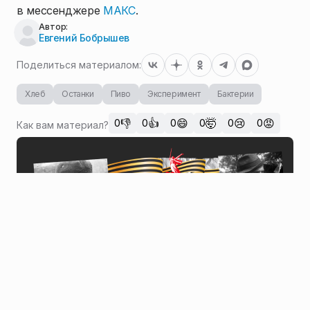
в мессенджере
МАКС
.
Автор:
Евгений Бобрышев
Поделиться материалом:
Хлеб
Останки
Пиво
Эксперимент
Бактерии
👎
👍
😄
🤯
😢
😡
0
0
0
0
0
0
Как вам материал?