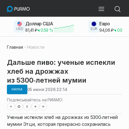
Доллар США
Евро
USD
EUR
81,41
₽
0.59
%
94,06
₽
0.93
Главная
Новости
Дальше пиво: ученые испекли
хлеб на дрожжах
из 5300‑летней мумии
05 июня 2026 22:14
НАУКА
Подписывайтесь на РИАМО:
Ученые испекли хлеб на дрожжах из 5300‑летней
мумии Этци, которая прекрасно сохранилась