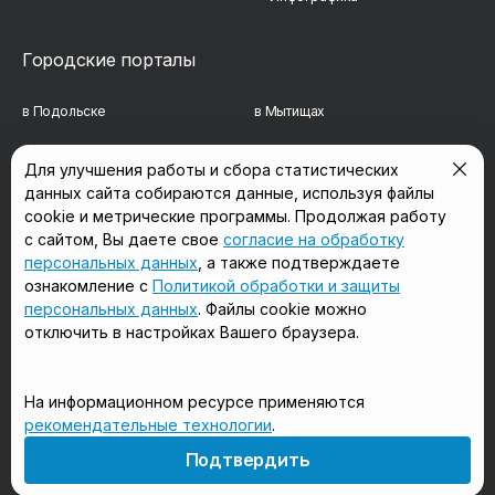
Городские порталы
в Подольске
в Мытищах
в Реутове
в Балашихе
Для улучшения работы и сбора статистических
данных сайта собираются данные, используя файлы
в Сергиевом Посаде
в Люберцах
cookie и метрические программы. Продолжая работу
в Красногорске
в Королёве
с сайтом, Вы даете свое
согласие на обработку
персональных данных
, а также подтверждаете
в Домодедово
в Щёлково
ознакомление с
Политикой обработки и защиты
персональных данных
. Файлы cookie можно
отключить в настройках Вашего браузера.
Мы в соцсетях
На информационном ресурсе применяются
рекомендательные технологии
.
18+
Подтвердить