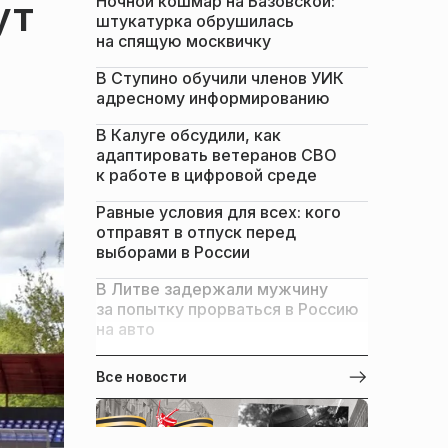
Ночной кошмар на Базовской:
ут
штукатурка обрушилась
на спящую москвичку
В Ступино обучили членов УИК
адресному информированию
В Калуге обсудили, как
адаптировать ветеранов СВО
к работе в цифровой среде
Равные условия для всех: кого
отправят в отпуск перед
выборами в России
В Литве задержали мужчину
за попытку прорваться в Россию
на авто
Все новости