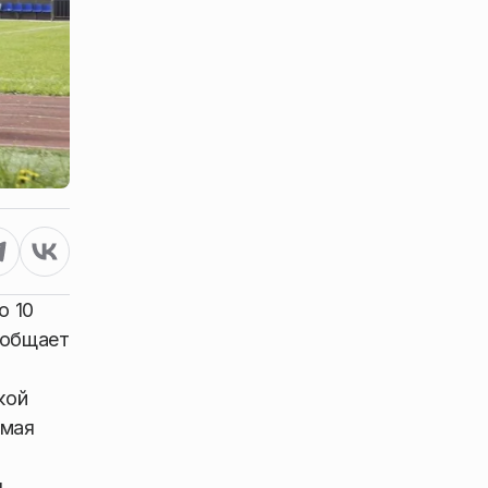
о 10
ообщает
кой
 мая
я