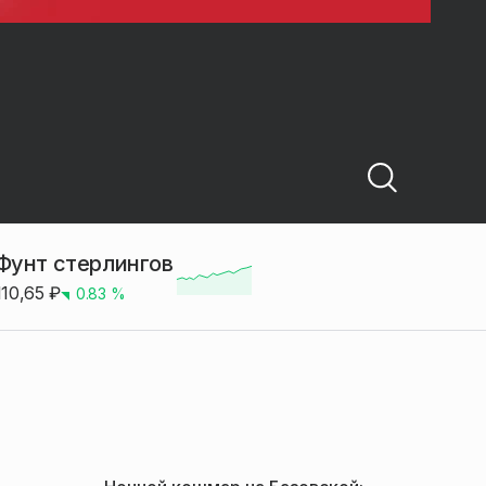
Фунт стерлингов
110,65
₽
0.83
%