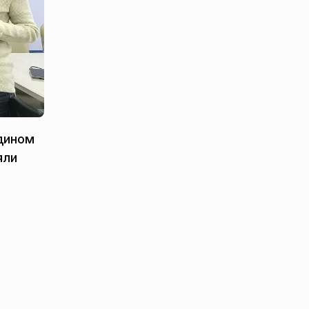
дином
яли