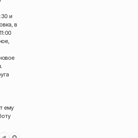
:30 и
овка, в
11:00
ное,
новое
.
руга
т ему
боту