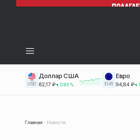
Доллар США
Евро
USD
EUR
82,17
₽
94,84
₽
0.93
%
Главная
Новости