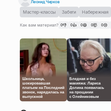
Леонид Чирков
Мастер-классы
Забеги
Набережная
Как вам материал?
👎
👍
😄
🤯
😢
0
0
0
0
0
Школьница,
Бледная и без
шокировавшая
макияжа: Лариса
платьем на Последний
Долина появилась
звонок, нарядилась на
на прощании
выпускной
с Олейниковым