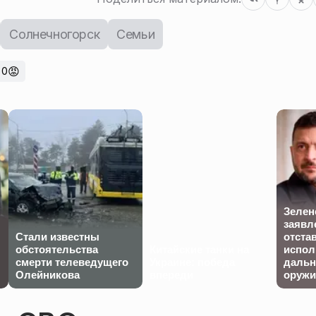
Солнечногорск
Семьи
😡
0
Зелен
заявл
Стали известны
отста
обстоятельства
Китайские танки на
испол
смерти телеведущего
Украине: победа
дальн
Олейникова
впереди
оружи