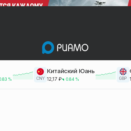
Китайский Юань
CNY
GBP
12,17
₽
0.83
%
0.84
%