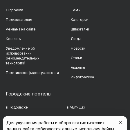
О проекте
Темы
Пользователям
Категории
Реклама на сайте
Шпаргалки
Контакты
Люди
Уведомление об
Новости
использовании
Статьи
рекомендательных
технологий
Акценты
Политика конфиденциальности
Инфографика
Городские порталы
в Подольске
в Мытищах
в Реутове
в Балашихе
Для улучшения работы и сбора статистических
данных сайта собираются данные, используя файлы
в Сергиевом Посаде
в Люберцах