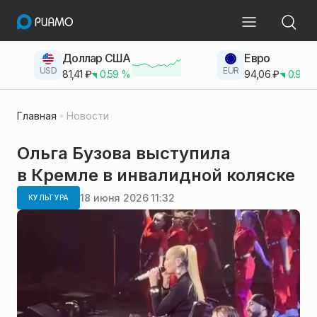
Доллар США
Евро
USD
EUR
81,41
₽
0.59
%
94,06
₽
0.93
Главная
Новости
Ольга Бузова выступила
в Кремле в инвалидной коляске
18 июня 2026 11:32
КУЛЬТУРА