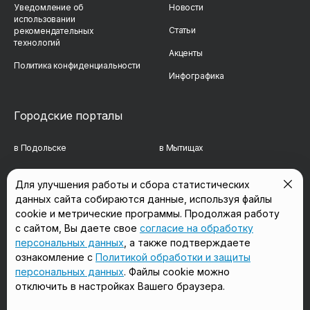
Уведомление об
Новости
использовании
Статьи
рекомендательных
технологий
Акценты
Политика конфиденциальности
Инфографика
Городские порталы
в Подольске
в Мытищах
в Реутове
в Балашихе
Для улучшения работы и сбора статистических
данных сайта собираются данные, используя файлы
в Сергиевом Посаде
в Люберцах
cookie и метрические программы. Продолжая работу
в Красногорске
в Королёве
с сайтом, Вы даете свое
согласие на обработку
персональных данных
, а также подтверждаете
в Домодедово
в Щёлково
ознакомление с
Политикой обработки и защиты
персональных данных
. Файлы cookie можно
отключить в настройках Вашего браузера.
Мы в соцсетях