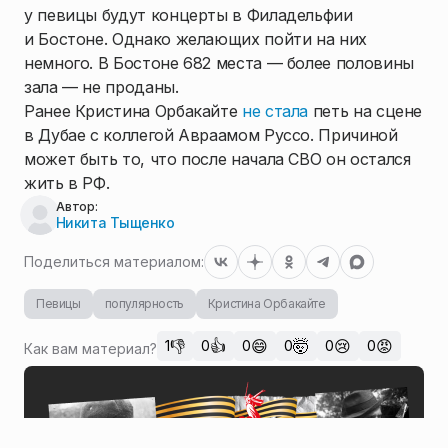
у певицы будут концерты в Филадельфии
и Бостоне. Однако желающих пойти на них
немного. В Бостоне 682 места — более половины
зала — не проданы.
Ранее Кристина Орбакайте
не стала
петь на сцене
в Дубае с коллегой Авраамом Руссо. Причиной
может быть то, что после начала СВО он остался
жить в РФ.
Автор:
Никита Тыщенко
Поделиться материалом:
Певицы
популярность
Кристина Орбакайте
👎
👍
😄
🤯
😢
😡
1
0
0
0
0
0
Как вам материал?