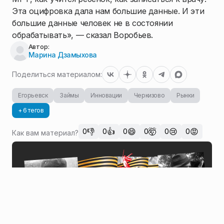
Эта оцифровка дала нам большие данные. И эти
большие данные человек не в состоянии
обрабатывать», — сказал Воробьев.
Автор:
Марина Дзамыхова
Поделиться материалом:
Егорьевск
Займы
Инновации
Черкизово
Рынки
+ 6 тегов
👎
👍
😄
🤯
😢
😡
0
0
0
0
0
0
Как вам материал?