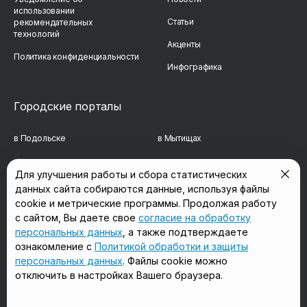
использовании
Статьи
рекомендательных
технологий
Акценты
Политика конфиденциальности
Инфографика
Городские порталы
в Подольске
в Мытищах
в Реутове
в Балашихе
Для улучшения работы и сбора статистических
данных сайта собираются данные, используя файлы
в Сергиевом Посаде
в Люберцах
cookie и метрические программы. Продолжая работу
в Красногорске
в Королёве
с сайтом, Вы даете свое
согласие на обработку
персональных данных
, а также подтверждаете
в Домодедово
в Щёлково
ознакомление с
Политикой обработки и защиты
персональных данных
. Файлы cookie можно
отключить в настройках Вашего браузера.
Мы в соцсетях