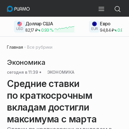
Доллар США
Евро
USD
EUR
82,17
₽
0.93
%
94,84
₽
0.83
Главная
Все рубрики
Экономика
сегодня в 11:39
ЭКОНОМИКА
Средние ставки
по краткосрочным
вкладам достигли
максимума с марта