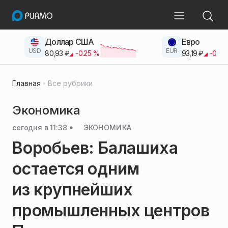
Доллар США
Евро
USD
EUR
80,93
₽
-0.25
%
93,19
₽
-0.42
Главная
Все рубрики
Экономика
сегодня в 11:38
ЭКОНОМИКА
Воробьев: Балашиха
остается одним
из крупнейших
промышленных центров