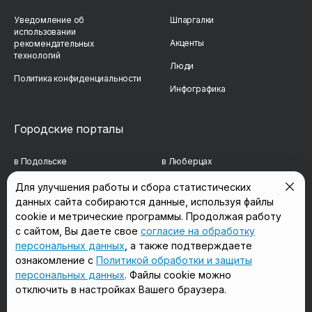
Уведомление об
Шпаргалки
использовании
Акценты
рекомендательных
технологий
Люди
Политика конфиденциальности
Инфографика
Городские порталы
в Подольске
в Люберцах
в Мытищах
в Красногорске
Для улучшения работы и сбора статистических
данных сайта собираются данные, используя файлы
в Реутове
в Королёве
cookie и метрические программы. Продолжая работу
в Балашихе
в Домодедово
с сайтом, Вы даете свое
согласие на обработку
персональных данных
, а также подтверждаете
в Сергиевом Посаде
в Щёлково
ознакомление с
Политикой обработки и защиты
персональных данных
. Файлы cookie можно
отключить в настройках Вашего браузера.
Мы в соцсетях