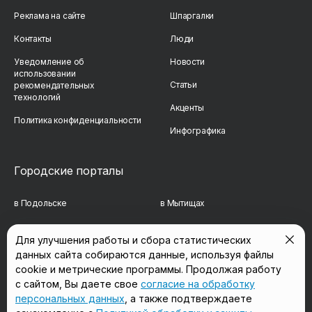
Реклама на сайте
Шпаргалки
Контакты
Люди
Уведомление об
Новости
использовании
Статьи
рекомендательных
технологий
Акценты
Политика конфиденциальности
Инфографика
Городские порталы
в Подольске
в Мытищах
в Реутове
в Балашихе
Для улучшения работы и сбора статистических
данных сайта собираются данные, используя файлы
в Сергиевом Посаде
в Люберцах
cookie и метрические программы. Продолжая работу
в Красногорске
в Королёве
с сайтом, Вы даете свое
согласие на обработку
персональных данных
, а также подтверждаете
в Домодедово
в Щёлково