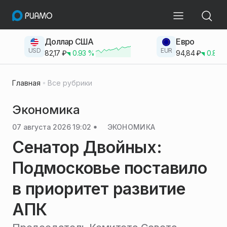
Доллар США
Евро
USD
EUR
82,17
₽
0.93
%
94,84
₽
0.83
Главная
Все рубрики
Экономика
07 августа 2026 19:02
ЭКОНОМИКА
Сенатор Двойных:
Подмосковье поставило
в приоритет развитие
АПК