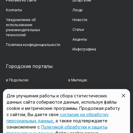
Реклама на сайте
Шпаргалки
Контакты
Люди
Уведомление об
Новости
использовании
Статьи
рекомендательных
технологий
Акценты
Политика конфиденциальности
Инфографика
Городские порталы
в Подольске
в Мытищах
в Реутове
в Балашихе
Для улучшения работы и сбора статистических
данных сайта собираются данные, используя файлы
в Сергиевом Посаде
в Люберцах
cookie и метрические программы. Продолжая работу
в Красногорске
в Королёве
с сайтом, Вы даете свое
согласие на обработку
персональных данных
, а также подтверждаете
в Домодедово
в Щёлково
ознакомление с
Политикой обработки и защиты