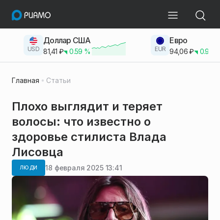
Доллар США
Евро
USD
EUR
81,41
₽
0.59
%
94,06
₽
0.93
Главная
Статьи
Плохо выглядит и теряет
волосы: что известно о
здоровье стилиста Влада
Лисовца
18 февраля 2025 13:41
ЛЮДИ