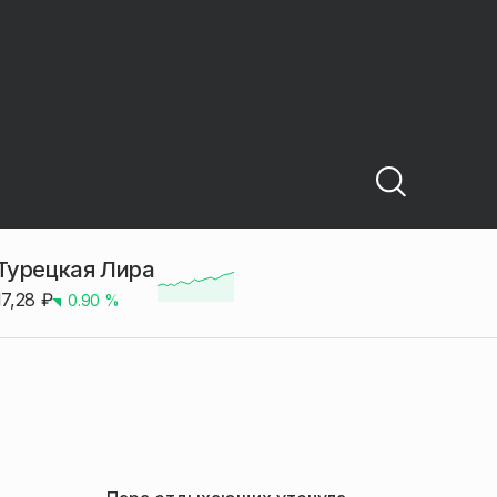
Турецкая Лира
17,28
₽
0.90
%