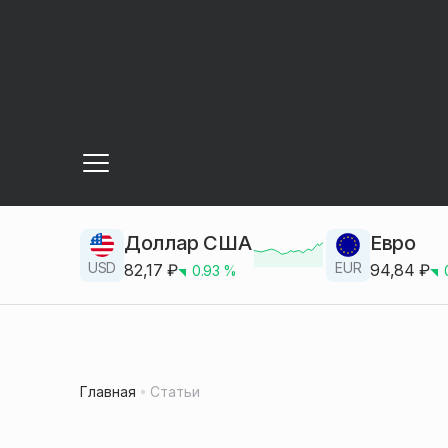
Доллар США
Евро
USD
EUR
82,17
₽
94,84
₽
0.93
%
Главная
Статьи