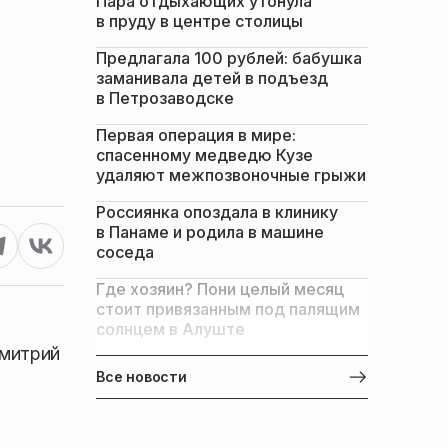
Пара отдыхающих утонула
в пруду в центре столицы
Предлагала 100 рублей: бабушка
заманивала детей в подъезд
в Петрозаводске
Первая операция в мире:
спасенному медведю Кузе
удаляют межпозвоночные грыжи
Россиянка опоздала в клинику
в Панаме и родила в машине
соседа
Где хозяин? Пони целый месяц
стоит привязанным под палящим
солнцем в Алуште
Дмитрий
Все новости