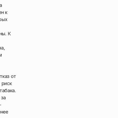
а
н к
рых
ны. К
а,
м
тказ от
 риск
табака.
 за
-
енее