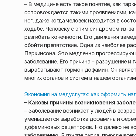
–
В медицине есть такое понятие, как пар
сопровождается такими проявлениями, как
ног, даже когда человек находится в сост
ходьбе. Человеку с этим синдромом из-за
разгибать конечности. Его движения заме
обойти препятствие. Одна из наиболее ра
Паркинсона. Это медленно прогрессирующ
заболевание. Его причина – разрушение и г
вырабатывают гормон дофамин. Он являе
многих органов и систем в нашем организм
Экономия на медуслугах: как оформить нал
– Каковы причины возникновения заболев
– Заболевание возникает у людей в возрас
уменьшается выработка дофамина и ферме
дофаминовых рецепторов. Но далеко не в
заболеванию. В группе риска, прежде всег