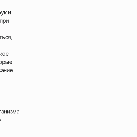
ук и
 при
ться,
кое
торые
вание
ганизма
о