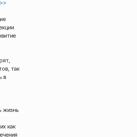
й>>
ие
екции
звитие
рят,
ов, так
ь в
ь жизнь
их как
ечения