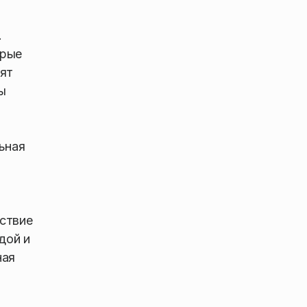
.
орые
дят
ы
ьная
ствие
дой и
ная