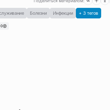
Поделиться материалом:
служивание
Болезни
Инфекции
+ 3 тегов
😡
0