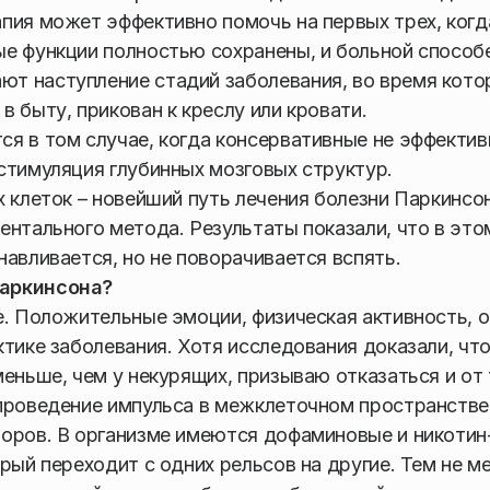
пия может эффективно помочь на первых трех, когд
е функции полностью сохранены, и больной способе
т наступление стадий заболевания, во время кото
 быту, прикован к креслу или кровати.
я в том случае, когда консервативные не эффектив
стимуляция глубинных мозговых структур.
 клеток – новейший путь лечения болезни Паркинсон
ентального метода. Результаты показали, что в это
авливается, но не поворачивается вспять.
Паркинсона?
е. Положительные эмоции, физическая активность, о
тике заболевания. Хотя исследования доказали, что
еньше, чем у некурящих, призываю отказаться и от 
проведение импульса в межклеточном пространстве
оров. В организме имеются дофаминовые и никотин
рый переходит с одних рельсов на другие. Тем не м