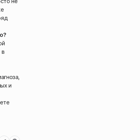
сто не
же
ряд
то?
ой
 в
агноза,
ых и
жете