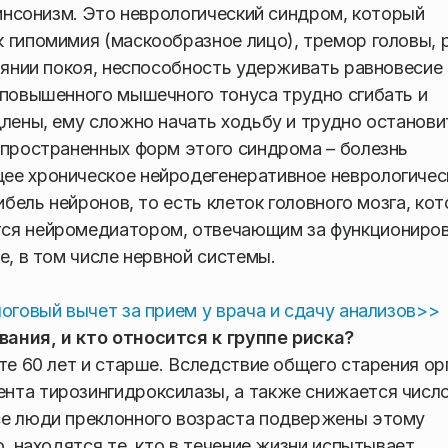
кинсонизм. Это неврологический синдром, который
 гипомимия (маскообразное лицо), тремор головы, р
оянии покоя, неспособность удерживать равновесие
 повышенного мышечного тонуса трудно сгибать и
длены, ему сложно начать ходьбу и трудно останови
спространенных форм этого синдрома – болезнь
ее хроническое нейродегенеративное неврологичес
ибель нейронов, то есть клеток головного мозга, ко
тся нейромедиатором, отвечающим за функциониро
е, в том числе нервной системы.
оговый вычет за прием у врача и сдачу анализов>>
ания, и кто относится к группе риска?
те 60 лет и старше. Вследствие общего старения ор
нта тирозингидроксилазы, а также снижается числ
се люди преклонного возраста подвержены этому
о, находятся те, кто в течение жизни испытывает