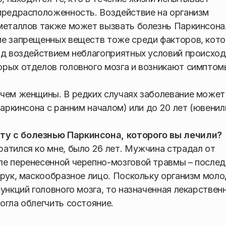
предрасположенность. Воздействие на организм
металлов также может вызвать болезнь Паркинсона
ие запрещенных веществ тоже среди факторов, кот
од воздействием неблагоприятных условий происхо
орых отделов головного мозга и возникают симптом
 чем женщины. В редких случаях заболевание может
Паркинсона с ранним началом) или до 20 лет (ювенил
ту с болезнью Паркинсона, которого вы лечили?
атился ко мне, было 26 лет. Мужчина страдал от
ле перенесенной черепно-мозговой травмы – послед
 рук, маскообразное лицо. Поскольку организм моло
ункций головного мозга, то назначенная лекарствен
огла облегчить состояние.