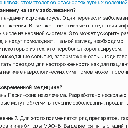
ешево»: стоматолог об опасностях зубных болезне
раннему началу заболевания?
 пандемии коронавируса. Одни перенесли заболеван
 осложнения. Возможно, негативные последствия инф
м числе на нервной системе. Это может ускорить ра
а, и недуг помолодеет. На мой взгляд, необходимо
 некоторые из тех, кто переболел коронавирусом,
роисходящие события, заторможенность. Люди гово
стать поводом для настороженности как для пациент
на наличие неврологических симптомов может помоч
 современной медицине?
знь Паркинсона неизлечима. Разработано несколько
рые могут облегчить течение заболевания, продлит
енный. Для этого применяется ряд препаратов, так
ров и ингибиторы МАО-Б. Выделяется пять стадий т