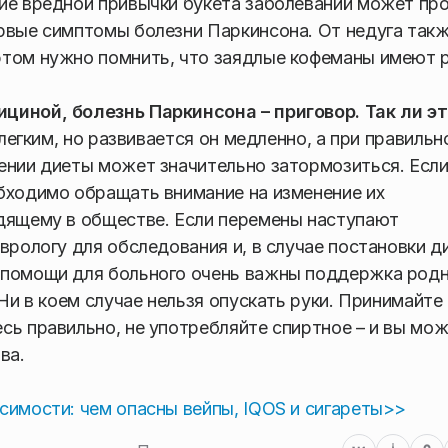
ие вредной привычки букета заболеваний может про
рвые симптомы болезни Паркинсона. От недуга так
этом нужно помнить, что заядлые кофеманы имеют 
циной, болезнь Паркинсона – приговор. Так ли э
 легким, но развивается он медленно, а при правильн
ении диеты может значительно затормозиться. Если
бходимо обращать внимание на изменение их
одящему в обществе. Если перемены наступают
врологу для обследования и, в случае постановки ди
 помощи для больного очень важны поддержка родн
 Ни в коем случае нельзя опускать руки. Принимайте
сь правильно, не употребляйте спиртное – и вы мо
ва.
симости: чем опасны вейпы, IQOS и сигареты>>