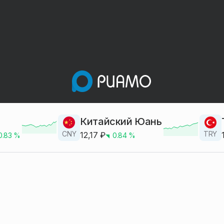
Китайский Юань
CNY
TRY
12,17
₽
0.83
%
0.84
%