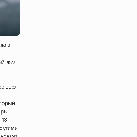
им и
ый жил
же ввел
оторый
арь
 13
другими
 новую