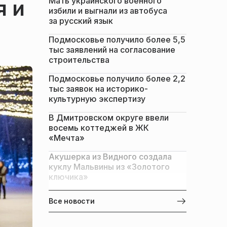
Мать украинского военного
я и
избили и выгнали из автобуса
за русский язык
Подмосковье получило более 5,5
тыс заявлений на согласование
строительства
Подмосковье получило более 2,2
тыс заявок на историко-
культурную экспертизу
В Дмитровском округе ввели
восемь коттеджей в ЖК
«Мечта»
Акушерка из Видного создала
куклу Мальвины из «Золотого
ключика»
Все новости