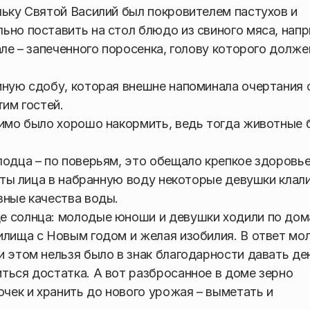
льку Святой Василий был покровителем пастухов и
ьно поставить на стол блюдо из свиного мяса, напр
але – запеченного поросенка, голову которого долже
иную сдобу, которая внешне напоминала очертания 
тим гостей.
димо было хорошо накормить, ведь тогда животные 
лодца – по поверьям, это обещало крепкое здоровье
соты лица в набранную воду некоторые девушки клал
зные качества воды.
е солнца: молодые юноши и девушки ходили по дом
илища с Новым годом и желая изобилия. В ответ мо
 этом нельзя было в знак благодарности давать ден
ться достатка. А вот разбросанное в доме зерно
ек и хранить до нового урожая – выметать и