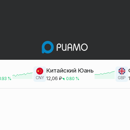
Китайский Юань
CNY
GBP
12,06
₽
0.93
%
0.80
%