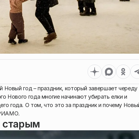
ый Новый год – праздник, который завершает череду
ого Нового года многие начинают убирать елки и
о года. О том, что это за праздник и почему Новы
 РИАМО.
л старым