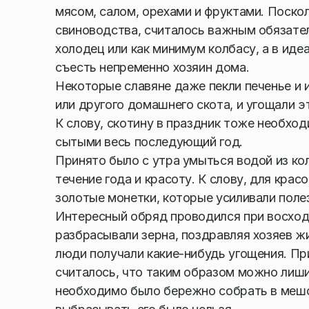
мясом, салом, орехами и фруктами. Поско
свиноводства, считалось важным обязател
холодец или как минимум колбасу, а в иде
съесть непременно хозяин дома.
Некоторые славяне даже пекли печенье и 
или другого домашнего скота, и угощали э
К слову, скотину в праздник тоже необхо
сытыми весь последующий год.
Принято было с утра умыться водой из ко
течение года и красоту. К слову, для кра
золотые монетки, которые усиливали поле
Интересный обряд проводился при восход
разбрасывали зерна, поздравляя хозяев ж
люди получали какие-нибудь угощения. При
считалось, что таким образом можно лиши
необходимо было бережно собрать в мешоч