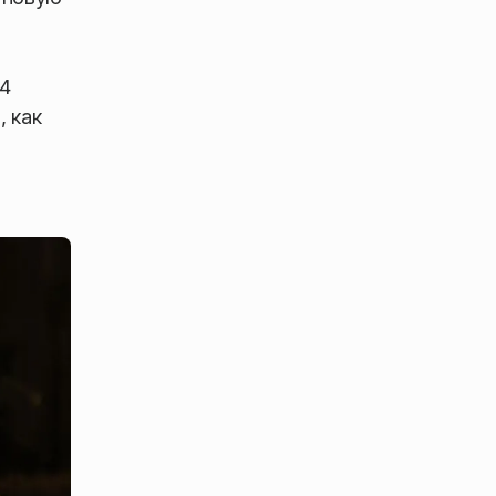
4
, как