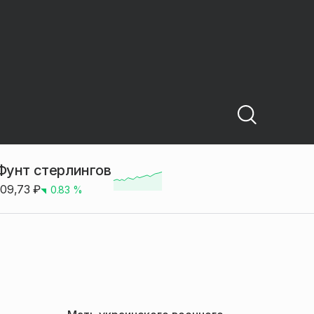
Фунт стерлингов
109,73
₽
0.83
%