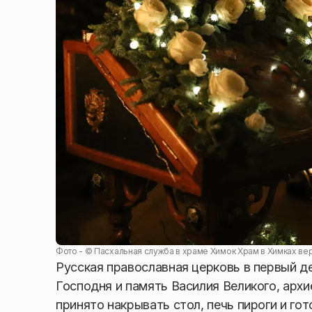
Фото - ©
Пасхальная служба в храме Химок Храм в Химках вер
Русская православная церковь в первый д
Господня и память Василия Великого, архи
принято накрывать стол, печь пироги и го