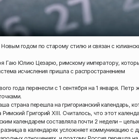
 Новым годом по старому стилю и связан с юлианск
ря Гаю Юлию Цезарю, римскому императору, котор
система исчисления пришла с распространением
го года перенесли с 1 сентября на 1 января. Петр 
точками.
аша страна перешла на григорианский календарь, к
 Римский Григорий XIII. Считалось, что этот календ
ским календарем составляла почти 2 недели – целых
о разница в календарях усложняет коммуникацию с 
народных отношениях, и поэтому Россия перешла на