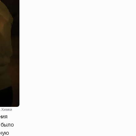
. Химки
ния
 было
нную