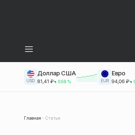
Доллар США
Евро
USD
EUR
81,41
₽
94,06
₽
0.59
%
Главная
Статьи