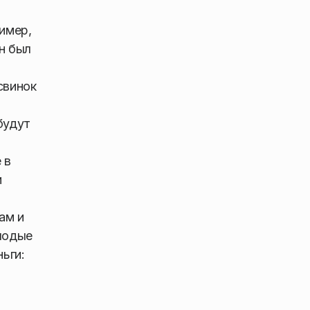
имер,
н был
свинок
будут
 в
и
ам и
лодые
ьги: