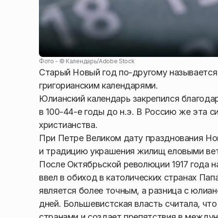
Фото - ©
Календарь
/
Adobe Stock
Старый Новый год по-другому называется
григорианским календарями.
Юлианский календарь закрепился благода
в 100-44-е годы до н.э. В Россию же эта 
христианства.
При Петре Великом дату празднования Ново
и традицию украшения жилищ еловыми ве
После Октябрьской революции 1917 года н
ввел в обиход в католических странах Папа
является более точным, а разница с юлиан
дней. Большевистская власть считала, чт
странами и создает препятствия в между