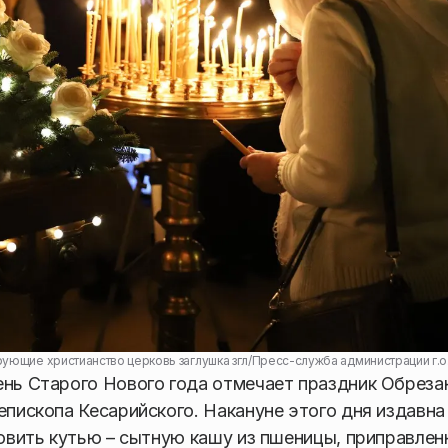
ующие христианство церковь заглушка згл
/
Пресс-служба администрации г.о
ень Старого Нового года отмечает праздник Обреза
епископа Кесарийского. Накануне этого дня издавна
товить кутью – сытную кашу из пшеницы, приправле