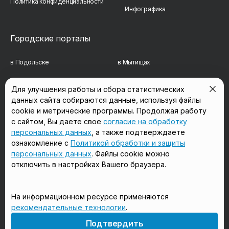
Политика конфиденциальности
Инфографика
Городские порталы
в Подольске
в Мытищах
в Реутове
в Балашихе
Для улучшения работы и сбора статистических
данных сайта собираются данные, используя файлы
в Сергиевом Посаде
в Люберцах
cookie и метрические программы. Продолжая работу
в Красногорске
в Королёве
с сайтом, Вы даете свое
согласие на обработку
персональных данных
, а также подтверждаете
в Домодедово
в Щёлково
ознакомление с
Политикой обработки и защиты
персональных данных
. Файлы cookie можно
отключить в настройках Вашего браузера.
Мы в соцсетях
На информационном ресурсе применяются
рекомендательные технологии
.
18+
Подтвердить