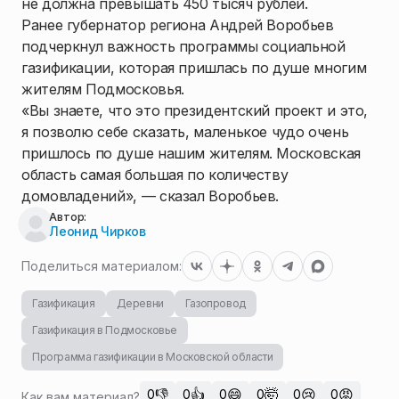
не должна превышать 450 тысяч рублей.
Ранее губернатор региона Андрей Воробьев
подчеркнул важность программы социальной
газификации, которая пришлась по душе многим
жителям Подмосковья.
«Вы знаете, что это президентский проект и это,
я позволю себе сказать, маленькое чудо очень
пришлось по душе нашим жителям. Московская
область самая большая по количеству
домовладений», — сказал Воробьев.
Автор:
Леонид Чирков
Поделиться материалом:
Газификация
Деревни
Газопровод
Газификация в Подмосковье
Программа газификации в Московской области
👎
👍
😄
🤯
😢
😡
0
0
0
0
0
0
Как вам материал?