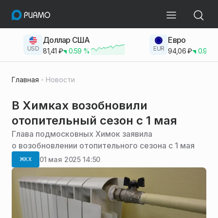
Доллар США
Евро
USD
EUR
81,41
₽
0.59
%
94,06
₽
0.93
Главная
Новости
В Химках возобновили
отопительный сезон с 1 мая
Глава подмосковных Химок заявила
о возобновлении отопительного сезона с 1 мая
01 мая 2025 14:50
ЖКХ