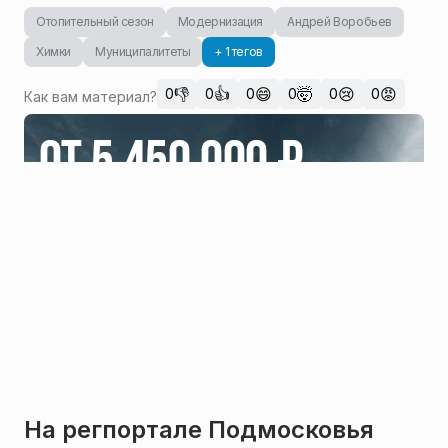
Отопительный сезон
Модернизация
Андрей Воробьев
Химки
Муниципалитеты
+ 1 тегов
👎
👍
😄
🤯
😢
😡
0
0
0
0
0
0
Как вам материал?
На регпортале Подмосковья