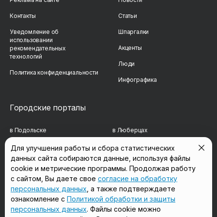
Контакты
Статьи
Уведомление об
Шпаргалки
использовании
Акценты
рекомендательных
технологий
Люди
Политика конфиденциальности
Инфографика
Городские порталы
в Подольске
в Люберцах
в Мытищах
в Красногорске
Для улучшения работы и сбора статистических
данных сайта собираются данные, используя файлы
в Реутове
в Королёве
cookie и метрические программы. Продолжая работу
с сайтом, Вы даете свое
согласие на обработку
в Балашихе
в Домодедово
персональных данных
, а также подтверждаете
в Сергиевом Посаде
в Щёлково
ознакомление с
Политикой обработки и защиты
персональных данных
. Файлы cookie можно