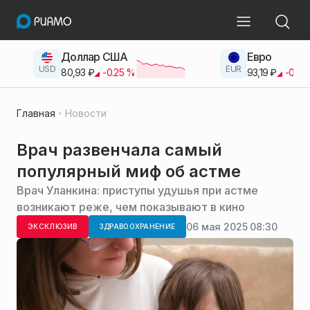
Доллар США
Евро
USD
EUR
80,93
₽
-0.25
%
93,19
₽
-0.42
Главная
Новости
Врач развенчала самый
популярный миф об астме
Врач Уланкина: приступы удушья при астме
возникают реже, чем показывают в кино
06 мая 2025 08:30
ЭКСКЛЮЗИВ
ЗДРАВООХРАНЕНИЕ