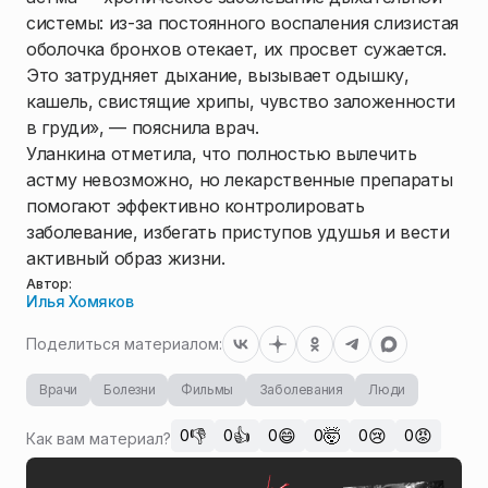
системы: из-за постоянного воспаления слизистая
оболочка бронхов отекает, их просвет сужается.
Это затрудняет дыхание, вызывает одышку,
кашель, свистящие хрипы, чувство заложенности
в груди», — пояснила врач.
Уланкина отметила, что полностью вылечить
астму невозможно, но лекарственные препараты
помогают эффективно контролировать
заболевание, избегать приступов удушья и вести
активный образ жизни.
Автор:
Илья Хомяков
Поделиться материалом:
Врачи
Болезни
Фильмы
Заболевания
Люди
👎
👍
😄
🤯
😢
😡
0
0
0
0
0
0
Как вам материал?