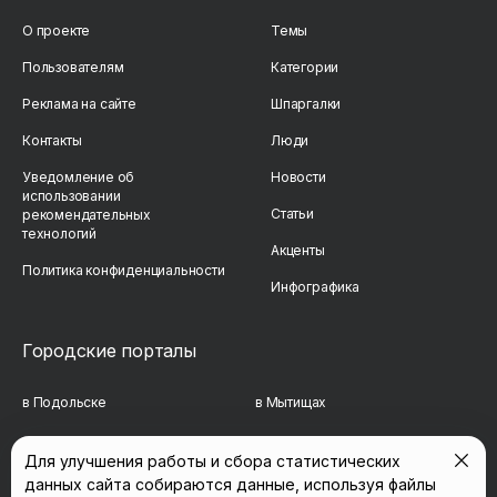
О проекте
Темы
Пользователям
Категории
Реклама на сайте
Шпаргалки
Контакты
Люди
Уведомление об
Новости
использовании
Статьи
рекомендательных
технологий
Акценты
Политика конфиденциальности
Инфографика
Городские порталы
в Подольске
в Мытищах
в Реутове
в Балашихе
Для улучшения работы и сбора статистических
данных сайта собираются данные, используя файлы
в Сергиевом Посаде
в Люберцах