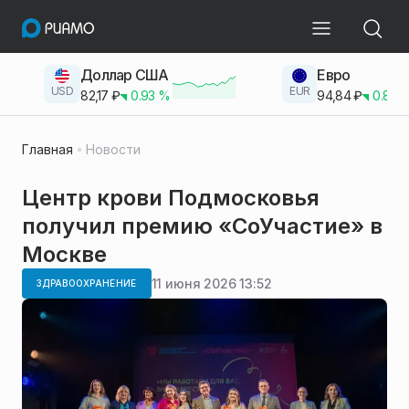
Доллар США
Евро
USD
EUR
82,17
₽
0.93
%
94,84
₽
0.83
Главная
Новости
Центр крови Подмосковья
получил премию «СоУчастие» в
Москве
11 июня 2026 13:52
ЗДРАВООХРАНЕНИЕ