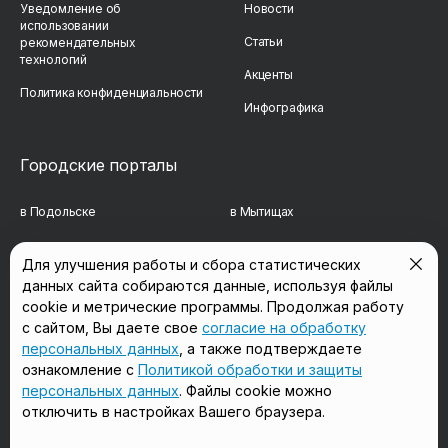
Уведомление об
Новости
использовании
Статьи
рекомендательных
технологий
Акценты
Политика конфиденциальности
Инфографика
Городские порталы
в Подольске
в Мытищах
в Реутове
в Балашихе
Для улучшения работы и сбора статистических
данных сайта собираются данные, используя файлы
в Сергиевом Посаде
в Люберцах
cookie и метрические программы. Продолжая работу
в Красногорске
в Королёве
с сайтом, Вы даете свое
согласие на обработку
персональных данных
, а также подтверждаете
в Домодедово
в Щёлково
ознакомление с
Политикой обработки и защиты
персональных данных
. Файлы cookie можно
отключить в настройках Вашего браузера.
Мы в соцсетях