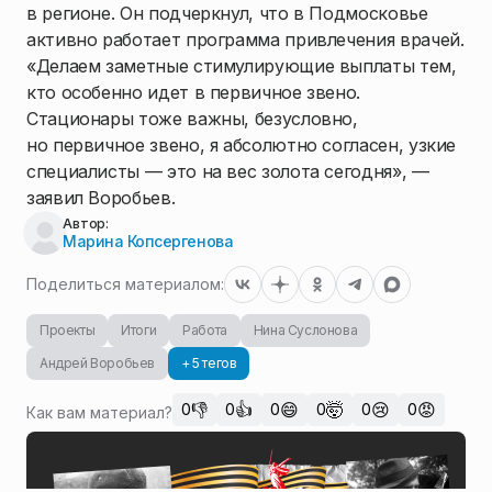
в регионе. Он подчеркнул, что в Подмосковье
активно работает программа привлечения врачей.
«Делаем заметные стимулирующие выплаты тем,
кто особенно идет в первичное звено.
Стационары тоже важны, безусловно,
но первичное звено, я абсолютно согласен, узкие
специалисты — это на вес золота сегодня», —
заявил Воробьев.
Автор:
Марина Копсергенова
Поделиться материалом:
Проекты
Итоги
Работа
Нина Суслонова
Андрей Воробьев
+ 5 тегов
👎
👍
😄
🤯
😢
😡
0
0
0
0
0
0
Как вам материал?