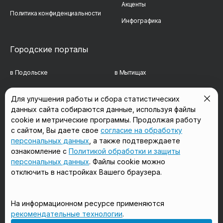
Акценты
Политика конфиденциальности
Инфографика
Городские порталы
в Подольске
в Мытищах
в Реутове
в Балашихе
Для улучшения работы и сбора статистических
данных сайта собираются данные, используя файлы
в Сергиевом Посаде
в Люберцах
cookie и метрические программы. Продолжая работу
в Красногорске
в Королёве
с сайтом, Вы даете свое
согласие на обработку
персональных данных
, а также подтверждаете
в Домодедово
в Щёлково
ознакомление с
Политикой обработки и защиты
персональных данных
. Файлы cookie можно
отключить в настройках Вашего браузера.
Мы в соцсетях
На информационном ресурсе применяются
рекомендательные технологии
.