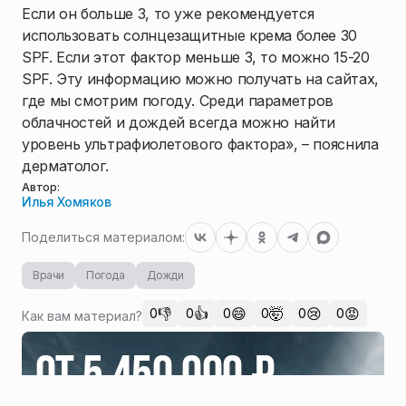
Если он больше 3, то уже рекомендуется
использовать солнцезащитные крема более 30
SPF. Если этот фактор меньше 3, то можно 15-20
SPF. Эту информацию можно получать на сайтах,
где мы смотрим погоду. Среди параметров
облачностей и дождей всегда можно найти
уровень ультрафиолетового фактора», – пояснила
дерматолог.
Автор:
Илья Хомяков
Поделиться материалом:
Врачи
Погода
Дожди
👎
👍
😄
🤯
😢
😡
0
0
0
0
0
0
Как вам материал?