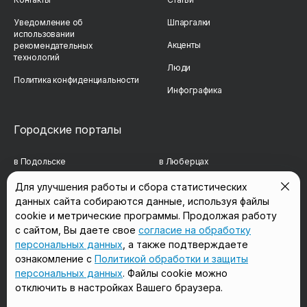
Уведомление об
Шпаргалки
использовании
Акценты
рекомендательных
технологий
Люди
Политика конфиденциальности
Инфографика
Городские порталы
в Подольске
в Люберцах
в Мытищах
в Красногорске
Для улучшения работы и сбора статистических
данных сайта собираются данные, используя файлы
в Реутове
в Королёве
cookie и метрические программы. Продолжая работу
в Балашихе
в Домодедово
с сайтом, Вы даете свое
согласие на обработку
персональных данных
, а также подтверждаете
в Сергиевом Посаде
в Щёлково
ознакомление с
Политикой обработки и защиты
персональных данных
. Файлы cookie можно
отключить в настройках Вашего браузера.
Мы в соцсетях