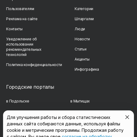
Пользователям
Категории
Реклама на сайте
Шпаргалки
Контакты
Люди
Уведомление об
Новости
использовании
Статьи
рекомендательных
технологий
Акценты
Политика конфиденциальности
Инфографика
Городские порталы
в Подольске
в Мытищах
в Реутове
в Балашихе
Для улучшения работы и сбора статистических
данных сайта собираются данные, используя файлы
в Сергиевом Посаде
в Люберцах
cookie и метрические программы. Продолжая работу
в Красногорске
в Королёве
с сайтом, Вы даете свое
согласие на обработку