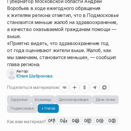
Губернатор Московской области Андрей
Воробьев в ходе ежегодного обращения
к жителям региона отметил, что в Подмосковье
становится меньше жалоб на здравоохранение,
а качество оказываемой гражданам помощи —
выше.
«Приятно видеть, что здравоохранение год
от года оценивают жители выше. Жалоб, как
мы замечаем, становится меньше», — сообщил
глава региона.
Автор:
Юлия Шабронова
Поделиться материалом:
Здоровье
Больницы
Диспансеризация
День почки
Подмосковье
+ 1 тегов
👎
👍
😄
🤯
😢
😡
0
0
0
0
0
0
Как вам материал?