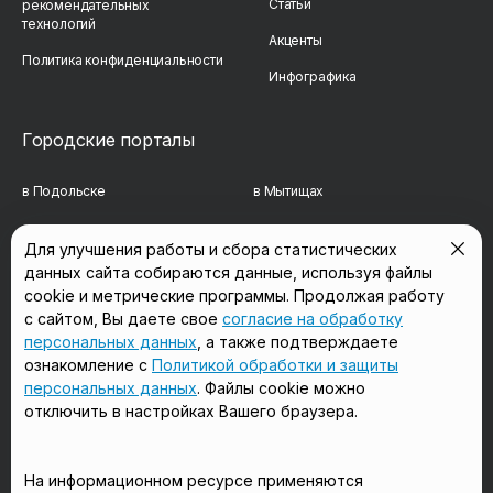
Статьи
рекомендательных
технологий
Акценты
Политика конфиденциальности
Инфографика
Городские порталы
в Подольске
в Мытищах
в Реутове
в Балашихе
Для улучшения работы и сбора статистических
данных сайта собираются данные, используя файлы
в Сергиевом Посаде
в Люберцах
cookie и метрические программы. Продолжая работу
в Красногорске
в Королёве
с сайтом, Вы даете свое
согласие на обработку
персональных данных
, а также подтверждаете
в Домодедово
в Щёлково
ознакомление с
Политикой обработки и защиты
персональных данных
. Файлы cookie можно
отключить в настройках Вашего браузера.
Мы в соцсетях
На информационном ресурсе применяются