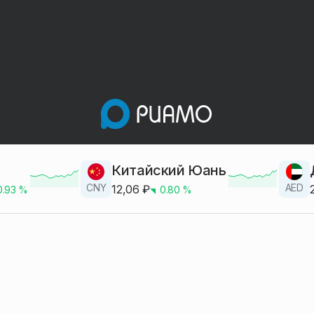
Китайский Юань
CNY
AED
12,06
₽
0.93
%
0.80
%