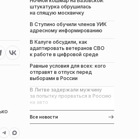
Ночной кошмар на Базовской:
штукатурка обрушилась
на спящую москвичку
В Ступино обучили членов УИК
адресному информированию
В Калуге обсудили, как
адаптировать ветеранов СВО
к работе в цифровой среде
Равные условия для всех: кого
отправят в отпуск перед
выборами в России
В Литве задержали мужчину
за попытку прорваться в Россию
на авто
ько
Все новости