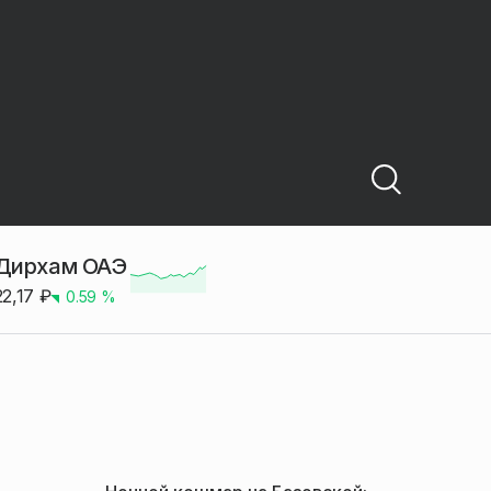
Дирхам ОАЭ
22,17
₽
0.59
%