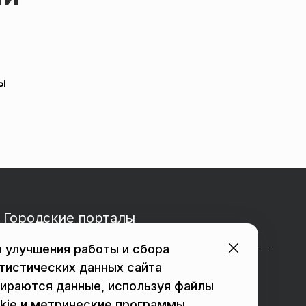
ы
Городские порталы
 улучшения работы и сбора
тистических данных сайта
в Подольске
в Мытищах
ираются данные, используя файлы
в Реутове
в Балашихе
kie и метрические программы.