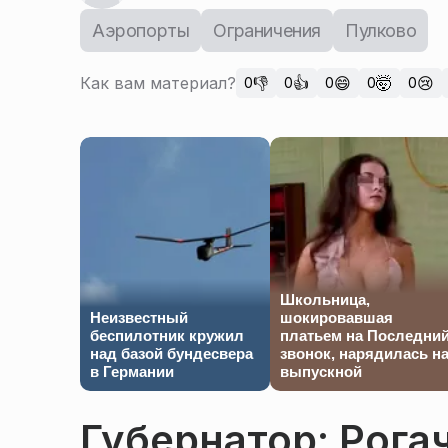
Аэропорты
Ограничения
Пулково
Как вам материал?
👎
👍
😄
🤯
😢
0
0
0
0
0
Школьница,
Неизвестный
шокировавшая
беспилотник кружил
платьем на Последни
над базой бундесвера
звонок, нарядилась н
в Германии
выпускной
Губернатор: Рога