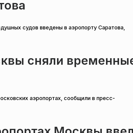
това
здушных судов введены в аэропорту Саратова,
сквы сняли временны
осковских аэропортах, сообщили в пресс-
ропортах Москвы вве