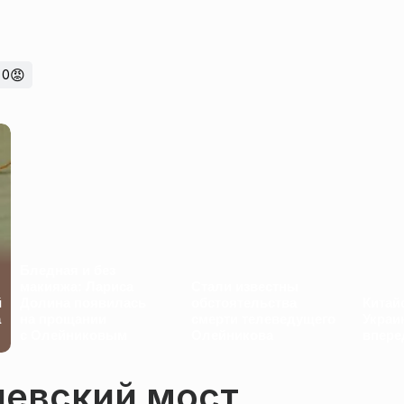
😡
0
Бледная и без
макияжа: Лариса
Стали известны
й
Долина появилась
обстоятельства
Китай
а
на прощании
смерти телеведущего
Украи
с Олейниковым
Олейникова
впере
чевский мост