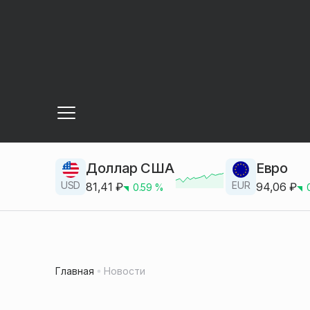
Доллар США
Евро
USD
EUR
81,41
₽
94,06
₽
0.59
%
Главная
Новости