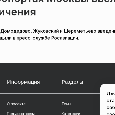
ичения
о, Домодедово, Жуковский и Шереметьево введен
бщили в пресс-службе Росавиации.
Информация
Разделы
Для
ста
О проекте
Темы
соб
Пользователям
Категории
coo