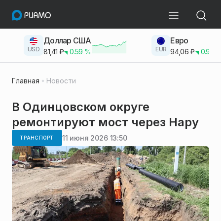
Доллар США
Евро
USD
EUR
81,41
₽
0.59
%
94,06
₽
0.93
Главная
Новости
В Одинцовском округе
ремонтируют мост через Нару
11 июня 2026 13:50
ТРАНСПОРТ