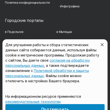
Политика конфиденциальности
Инфографика
Городские порталы
в Подольске
в Мытищах
в Реутове
в Балашихе
Для улучшения работы и сбора статистических
данных сайта собираются данные, используя файлы
в Сергиевом Посаде
в Люберцах
cookie и метрические программы. Продолжая работу
в Красногорске
в Королёве
с сайтом, Вы даете свое
согласие на обработку
персональных данных
, а также подтверждаете
в Домодедово
в Щёлково
ознакомление с
Политикой обработки и защиты
персональных данных
. Файлы cookie можно
отключить в настройках Вашего браузера.
Мы в соцсетях
На информационном ресурсе применяются
рекомендательные технологии
.
18+
Подтвердить