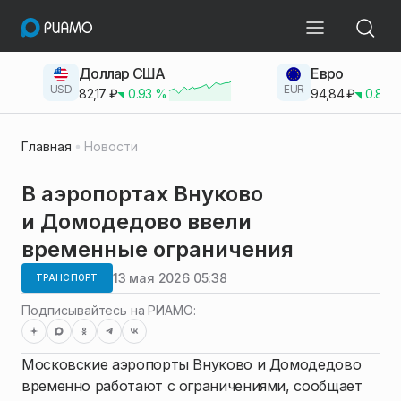
Доллар США
Евро
USD
EUR
82,17
₽
0.93
%
94,84
₽
0.83
Главная
Новости
В аэропортах Внуково
и Домодедово ввели
временные ограничения
13 мая 2026 05:38
ТРАНСПОРТ
Подписывайтесь на РИАМО:
Московские аэропорты Внуково и Домодедово
временно работают с ограничениями, сообщает