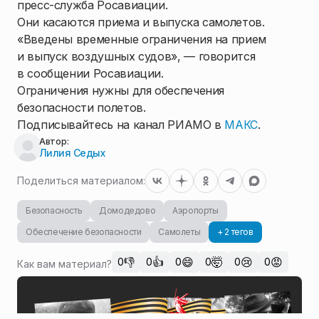
пресс-служба Росавиации.
Они касаются приема и выпуска самолетов.
«Введены временные ограничения на прием
и выпуск воздушных судов», — говорится
в сообщении Росавиации.
Ограничения нужны для обеспечения
безопасности полетов.
Подписывайтесь на канал РИАМО в
МАКС
.
Автор:
Лилия Седых
Поделиться материалом:
Безопасность
Домодедово
Аэропорты
Обеспечение безопасности
Самолеты
+ 2 тегов
👎
👍
😄
🤯
😢
😡
0
0
0
0
0
0
Как вам материал?