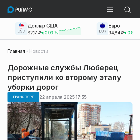
Доллар США
Евро
USD
EUR
82,17
₽
0.93
%
94,84
₽
0.83
Главная
Новости
Дорожные службы Люберец
приступили ко второму этапу
уборки дорог
22 апреля 2025 17:55
ТРАНСПОРТ